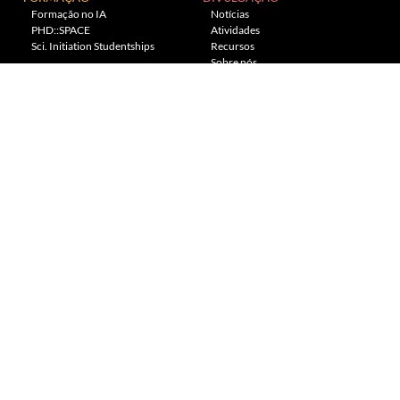
Formação no IA
Notícias
PHD::SPACE
Atividades
Sci. Initiation Studentships
Recursos
Sobre nós
Planetário
---