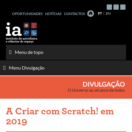
Saltar
para
PT
EN
OPORTUNIDADES
NOTÍCIAS
CONTACTOS
o
conteúdo
Menu de topo
Menu Divulgação
DIVULGAÇÃO
O Universo ao alcance de todos
A Criar com Scratch! em
2019