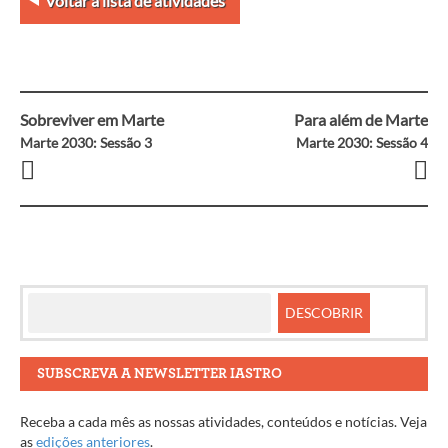
Voltar à lista de atividades
Sobreviver em Marte
Para além de Marte
Navegação
Marte 2030: Sessão 3
Marte 2030: Sessão 4
entre
artigos
SUBSCREVA A NEWSLETTER IASTRO
Receba a cada mês as nossas atividades, conteúdos e notícias. Veja
as
edições anteriores
.