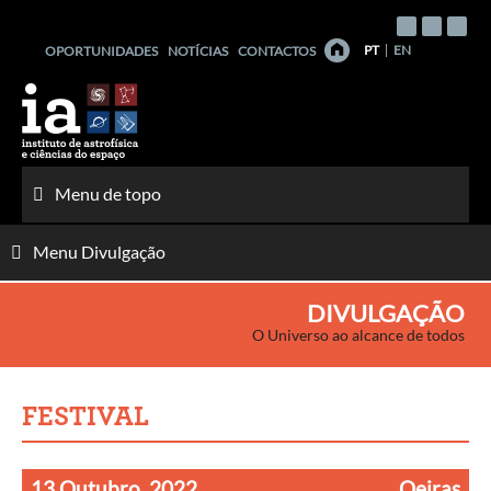
Saltar
para
PT
EN
OPORTUNIDADES
NOTÍCIAS
CONTACTOS
o
conteúdo
Menu de topo
Menu Divulgação
DIVULGAÇÃO
O Universo ao alcance de todos
FESTIVAL
13 Outubro, 2022
Oeiras