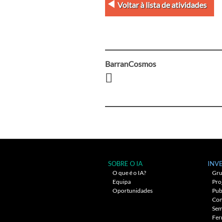
Voltar à lista de atividades
BarranCosmos
Navegação
entre
artigos
SOBRE O IA
INV
O que é o IA?
Gru
Equipa
Pro
Oportunidades
Pub
Con
Sem
Fer