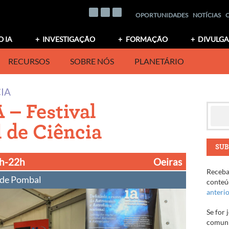
OPORTUNIDADES
NOTÍCIAS
O IA
INVESTIGAÇÃO
FORMAÇÃO
DIVULG
RECURSOS
SOBRE NÓS
PLANETÁRIO
IA
 – Festival
 de Ciência
SUB
0h-22h
Oeiras
Receba 
 de Pombal
conteúd
anteri
Se for 
comuni