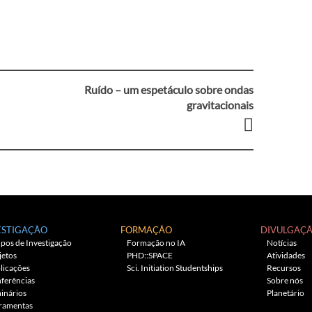
Ruído – um espetáculo sobre ondas
gravitacionais
ESTIGAÇÃO
FORMAÇÃO
DIVULGAÇ
pos de Investigação
Formação no IA
Notícias
jetos
PHD::SPACE
Atividades
licações
Sci. Initiation Studentships
Recursos
ferências
Sobre nós
inários
Planetário
ramentas