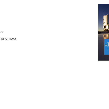
so
trónomo/a