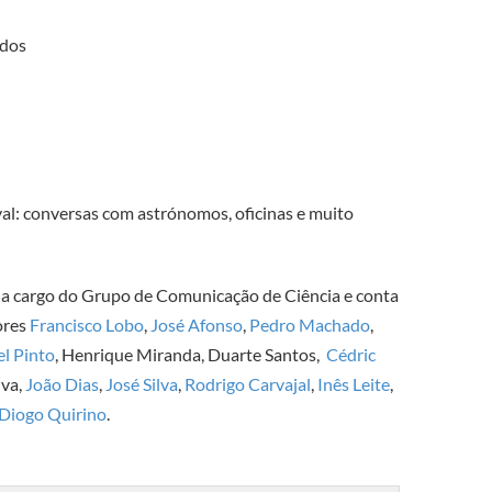
edos
al: conversas com astrónomos, oficinas e muito
á a cargo do Grupo de Comunicação de Ciência e conta
ores
Francisco Lobo
,
José Afonso
,
Pedro Machado
,
l Pinto
, Henrique Miranda, Duarte Santos,
Cédric
lva,
João Dias
,
José Silva
,
Rodrigo Carvajal
,
Inês Leite
,
Diogo Quirino
.