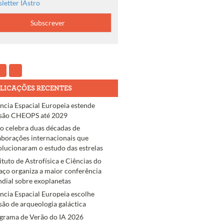
letter IAstro
LICAÇÕES RECENTES
ncia Espacial Europeia estende
são CHEOPS até 2029
ro celebra duas décadas de
aborações internacionais que
olucionaram o estudo das estrelas
tituto de Astrofísica e Ciências do
aço organiza a maior conferência
dial sobre exoplanetas
ncia Espacial Europeia escolhe
são de arqueologia galáctica
grama de Verão do IA 2026