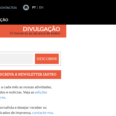
PT
EN
CONTACTOS
AÇÃO
DIVULGAÇÃO
O Universo ao alcance de todos
SCREVA A NEWSLETTER IASTRO
a cada mês as nossas atividades,
os e notícias. Veja as
edições
ores
.
jornalista e desejar receber os
cados de imprensa,
contacte-nos
.