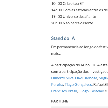
10h00 Cria o teu ET
14h00 Com as estrelas entre os d
19h00 Universo desafiante
20h00 Não perca o Norte
Stand do IA
Em permanência ao longo do festiv
mais…
A participação do IA no FIC.A est
com a participação dos investigad
Hilberto Silva
,
Davi Barbosa
,
Migue
Pereira
,
Tiago Gonçalves
, Rafael Si
Francisco Brasil
,
Diogo Castelão
e
PARTILHE