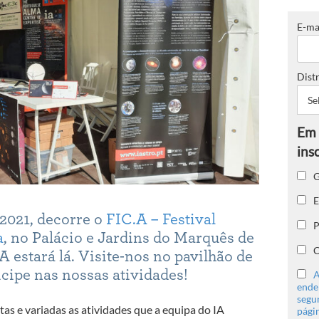
E-ma
Distr
G
E
 2021, decorre o
FIC.A – Festival
P
a
, no Palácio e Jardins do Marquês de
C
A estará lá. Visite-nos no pavilhão de
icipe nas nossas atividades!
A
ender
segu
tas e variadas as atividades que a equipa do IA
págin