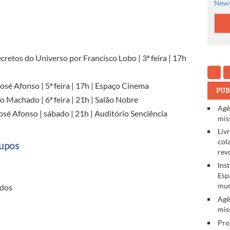
News
cretos do Universo por Francisco Lobo | 3ª feira | 17h
osé Afonso | 5ª feira | 17h | Espaço Cinema
PUB
 Machado | 6ª feira | 21h | Salão Nobre
Agê
osé Afonso | sábado | 21h | Auditório Senciência
mis
Liv
col
rupos
rev
Ins
Esp
mun
edos
Agê
mis
Pro