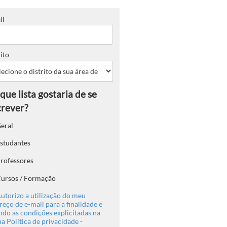
il
ito
eral
studantes
rofessores
ursos / Formação
utorizo a utilização do meu
eço de e-mail para a finalidade e
ndo as condições explicitadas na
a Política de privacidade -