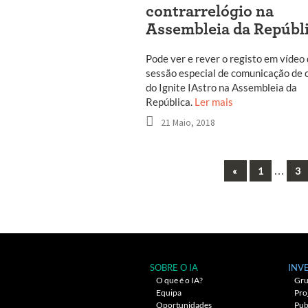
contrarrelógio na
Assembleia da Repúbl
Pode ver e rever o registo em vídeo
sessão especial de comunicação de 
do Ignite IAstro na Assembleia da
República.
Ler mais
21 Maio, 2018
Previous
…
«
1
3
Navegação
entre
artigos
SOBRE O IA
INV
O que é o IA?
Gru
Equipa
Pro
Oportunidades
Pub