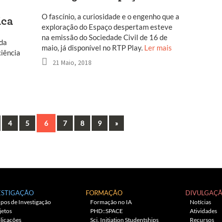
O fascínio, a curiosidade e o engenho que a
ica
exploração do Espaço despertam esteve
na emissão do Sociedade Civil de 16 de
 da
maio, já disponível no RTP Play.
Ler mais
ciência
21 Maio, 2018
Next
4
5
6
7
8
9
»
ESTIGAÇÃO
FORMAÇÃO
DIVULGAÇ
pos de Investigação
Formação no IA
Notícias
jetos
PHD::SPACE
Atividades
licações
Sci. Initiation Studentships
Recursos