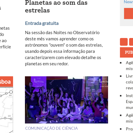
Planetas ao som das
News
m
estrelas
Entrada gratuita
netas
Na sessão das Noites no Observatório
do
deste mês vamos aprender como os
e ao
astrónomos "ouvem" o som das estrelas,
rfície
usando depois essa informação para
PUB
caracterizarem com elevado detalhe os
Agê
planetas em seu redor.
mis
Liv
sboa
col
rev
Ins
Esp
mun
Agê
mis
COMUNICAÇÃO DE CIÊNCIA
Pro