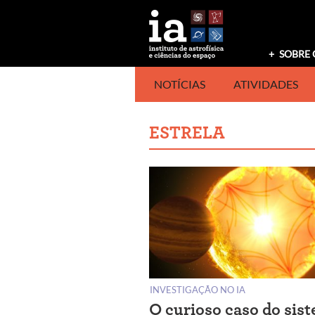
Saltar
para
o
conteúdo
SOBRE 
NOTÍCIAS
ATIVIDADES
ESTRELA
INVESTIGAÇÃO NO IA
O curioso caso do sis