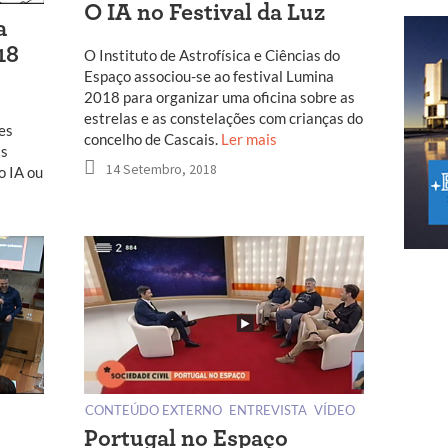
O IA no Festival da Luz
a
18
O Instituto de Astrofísica e Ciências do
Espaço associou-se ao festival Lumina
2018 para organizar uma oficina sobre as
estrelas e as constelações com crianças do
es
concelho de Cascais.
Ler mais
as
14 Setembro, 2018
o IA ou
CONTEÚDO EXTERNO
ENTREVISTA
VÍDEO
Portugal no Espaço