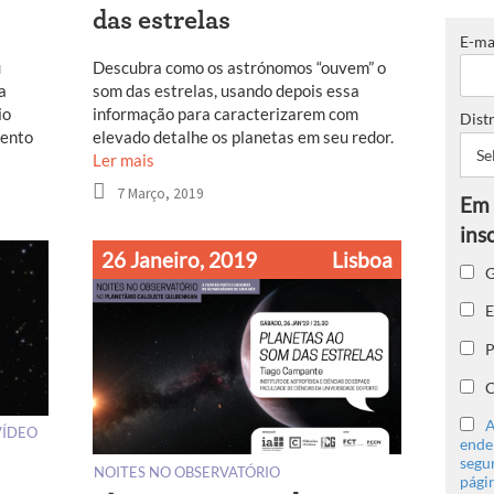
das estrelas
E-ma
u
Descubra como os astrónomos “ouvem” o
a
som das estrelas, usando depois essa
io
informação para caracterizarem com
Distr
mento
elevado detalhe os planetas em seu redor.
Ler mais
7 Março, 2019
26 Janeiro, 2019
Lisboa
G
E
P
C
A
VÍDEO
ender
segu
NOITES NO OBSERVATÓRIO
págin