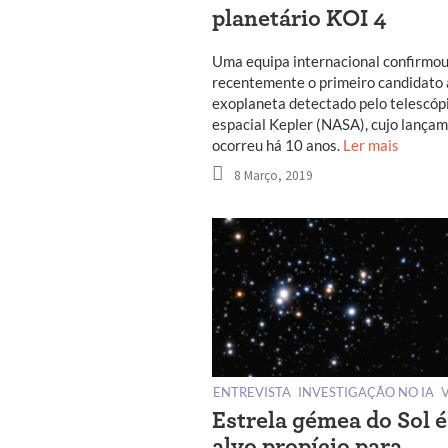
planetário KOI 4
Uma equipa internacional confirmo
recentemente o primeiro candidato 
exoplaneta detectado pelo telescóp
espacial Kepler (NASA), cujo lança
ocorreu há 10 anos.
Ler mais
8 Março, 2019
ENTREVISTA
INVESTIGAÇÃO NO IA
Estrela gémea do Sol é
alvo propício para