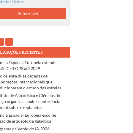
letter IAstro
LICAÇÕES RECENTES
ncia Espacial Europeia estende
são CHEOPS até 2029
ro celebra duas décadas de
aborações internacionais que
olucionaram o estudo das estrelas
tituto de Astrofísica e Ciências do
aço organiza a maior conferência
dial sobre exoplanetas
ncia Espacial Europeia escolhe
são de arqueologia galáctica
grama de Verão do IA 2026