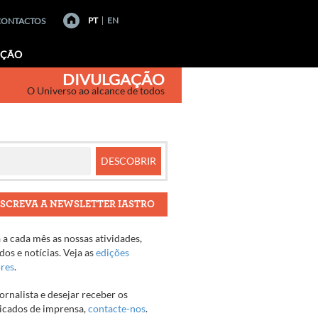
PT
EN
CONTACTOS
AÇÃO
DIVULGAÇÃO
O Universo ao alcance de todos
SCREVA A NEWSLETTER IASTRO
a cada mês as nossas atividades,
os e notícias. Veja as
edições
ores
.
jornalista e desejar receber os
cados de imprensa,
contacte-nos
.