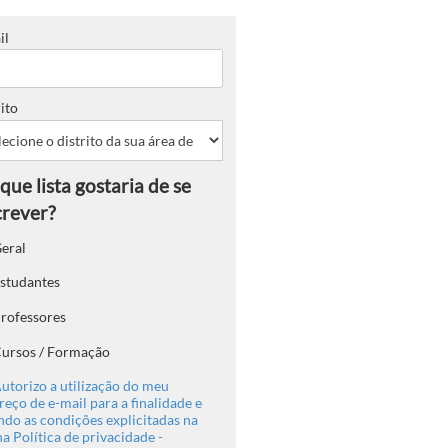
il
ito
eral
studantes
rofessores
ursos / Formação
utorizo a utilização do meu
eço de e-mail para a finalidade e
ndo as condições explicitadas na
a Política de privacidade -