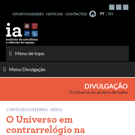
Saltar
para
PT
EN
OPORTUNIDADES
NOTÍCIAS
CONTACTOS
o
conteúdo
Menu de topo
Menu Divulgação
DIVULGAÇÃO
O Universo ao alcance de todos
CONTEÚDO EXTERNO
VÍDEO
O Universo em
contrarrelógio na