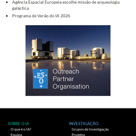
Agência Espacial Europeia escolhe missão de arqueologia
galáctica
Programa de Verão do IA 2026
SOBRE O IA
INVESTIGAÇÃO
O que é o IA?
Grupos de Investigação
Equipa
Projetos