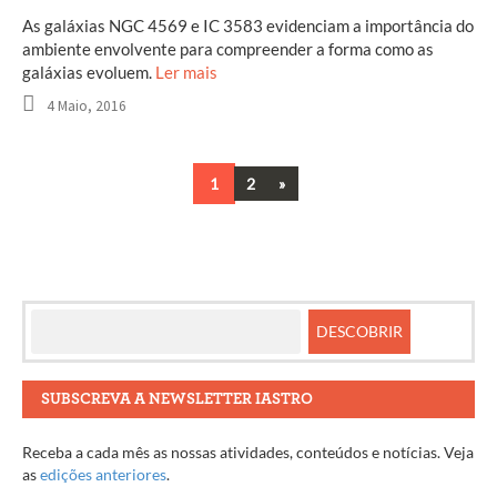
As galáxias NGC 4569 e IC 3583 evidenciam a importância do
ambiente envolvente para compreender a forma como as
galáxias evoluem.
Ler mais
4 Maio, 2016
Next
1
2
»
Navegação
entre
artigos
SUBSCREVA A NEWSLETTER IASTRO
Receba a cada mês as nossas atividades, conteúdos e notícias. Veja
as
edições anteriores
.