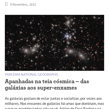
8 Novembro, 2023
PARCERIA NATIONAL GEOGRAPHIC
Apanhadas na teia cósmica – das
galáxias aos super-enxames
As galáxias gostam de estar juntas e socializar, por vezes aos
milhares. Nos enxames de galáxias há umas que dominam, mas
o que as mantém juntas não se vê. Artigo de Davi Barbosa na