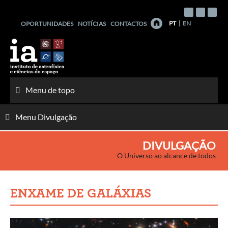
Saltar
para
PT
EN
OPORTUNIDADES
NOTÍCIAS
CONTACTOS
o
conteúdo
Menu de topo
Menu Divulgação
DIVULGAÇÃO
O Universo ao alcance de todos
ENXAME DE GALÁXIAS