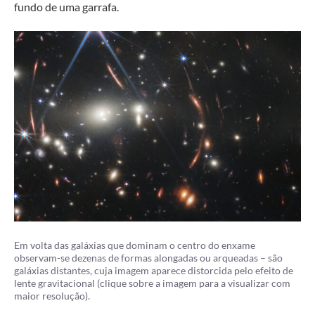
fundo de uma garrafa.
Em volta das galáxias que dominam o centro do enxame
observam-se dezenas de formas alongadas ou arqueadas – são
galáxias distantes, cuja imagem aparece distorcida pelo efeito de
lente gravitacional (clique sobre a imagem para a visualizar com
maior resolução).