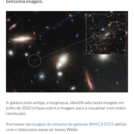
belíssima imagem.
A galáxia mais antiga, e longínqua, identificada nesta imagem em
julho de 2022 (clique sobre a imagem para a visualizar com maior
resolução).
Pormenor da
imagem do enxame de galáxias SMACS 0723
obtida
com o telescópio espacial James Webb.