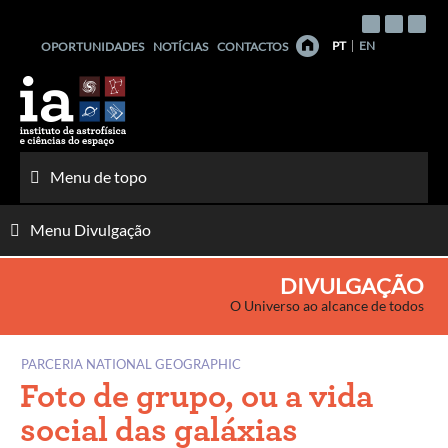
Saltar
para
PT
EN
OPORTUNIDADES
NOTÍCIAS
CONTACTOS
o
conteúdo
Menu de topo
Menu Divulgação
DIVULGAÇÃO
O Universo ao alcance de todos
PARCERIA NATIONAL GEOGRAPHIC
Foto de grupo, ou a vida
social das galáxias