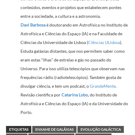
conteúdos, eventos e projetos que estabelecem pontes
entre a sociedade, a cultura e a astronomia.
Davi Barbosa
é doutorando em Astrofísica no Instituto de
Astrofísica e Ciências do Espaço (IA) e na Faculdade de
Ciências da Universidade de Lisboa (
Ciências ULisboa
).
Estuda galáxias distantes, que nos permitem saber como
eram estas “ilhas” de estrelas e gás no passado do
Universo. Para isso utiliza telescópios que observam nas
frequências rádio (radiotelescópios). Também gosta de
divulgar ciência, e tem um podcast, o
GrandeMente
.
Revisão científica por
Catarina Lobo
, do Instituto de
Astrofísica e Ciências do Espaço (IA) e da Universidade do
Porto.
ETIQUETAS
ENXAME DE GALÁXIAS
EVOLUÇÃO GALÁCTICA