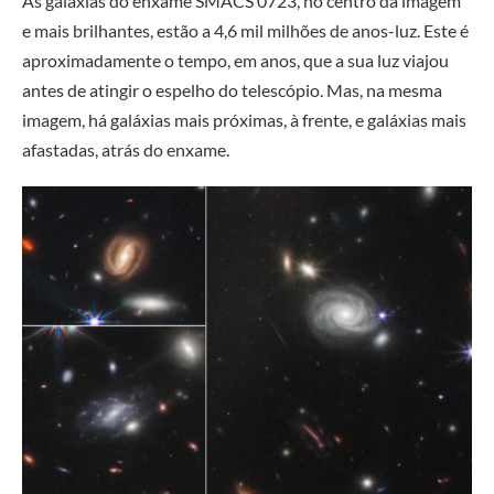
As galáxias do enxame SMACS 0723, no centro da imagem
e mais brilhantes, estão a 4,6 mil milhões de anos-luz. Este é
aproximadamente o tempo, em anos, que a sua luz viajou
antes de atingir o espelho do telescópio. Mas, na mesma
imagem, há galáxias mais próximas, à frente, e galáxias mais
afastadas, atrás do enxame.