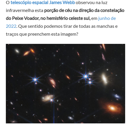
O
telescópio espacial James Webb
observou na luz
infravermelha esta
porção de céu na direção da constelação
do Peixe Voador, no hemisfério celeste sul,
em
junho de
2022
. Que sentido podemos tirar de todas as manchas e
traços que preenchem esta imagem?