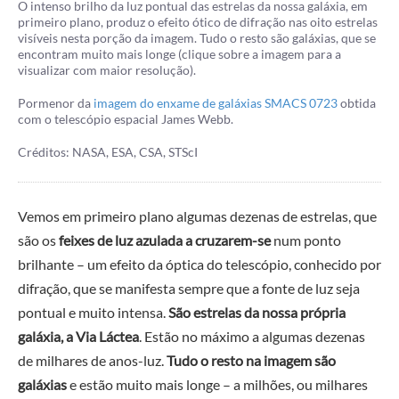
O intenso brilho da luz pontual das estrelas da nossa galáxia, em
primeiro plano, produz o efeito ótico de difração nas oito estrelas
visíveis nesta porção da imagem. Tudo o resto são galáxias, que se
encontram muito mais longe (clique sobre a imagem para a
visualizar com maior resolução).
Pormenor da
imagem do enxame de galáxias SMACS 0723
obtida
com o telescópio espacial James Webb.
Créditos: NASA, ESA, CSA, STScI
Vemos em primeiro plano algumas dezenas de estrelas, que
são os
feixes de luz azulada a cruzarem-se
num ponto
brilhante – um efeito da óptica do telescópio, conhecido por
difração, que se manifesta sempre que a fonte de luz seja
pontual e muito intensa.
São estrelas da nossa própria
galáxia, a Via Láctea
. Estão no máximo a algumas dezenas
de milhares de anos-luz.
Tudo o resto na imagem são
galáxias
e estão muito mais longe – a milhões, ou milhares