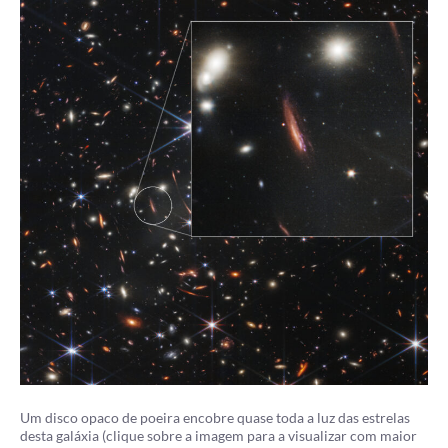
Um disco opaco de poeira encobre quase toda a luz das estrelas
desta galáxia (clique sobre a imagem para a visualizar com maior