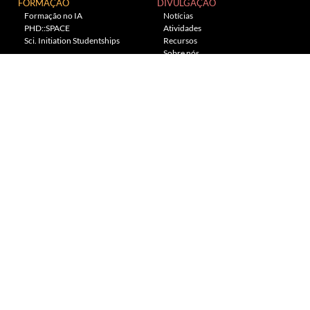
FORMAÇÃO
DIVULGAÇÃO
Formação no IA
Notícias
PHD::SPACE
Atividades
Sci. Initiation Studentships
Recursos
Sobre nós
Planetário
---