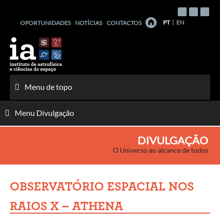
Saltar
para
PT
EN
OPORTUNIDADES
NOTÍCIAS
CONTACTOS
o
conteúdo
Menu de topo
Menu Divulgação
DIVULGAÇÃO
O Universo ao alcance de todos
OBSERVATÓRIO ESPACIAL NOS
RAIOS X – ATHENA