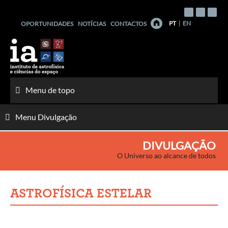
Saltar
para
PT
EN
OPORTUNIDADES
NOTÍCIAS
CONTACTOS
o
conteúdo
Menu de topo
Menu Divulgação
DIVULGAÇÃO
O Universo ao alcance de todos
ASTROFÍSICA ESTELAR