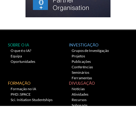
SOBRE O IA
INVESTIGAÇÃO
O que é o IA?
Grupos de Investigação
Equipa
Projetos
Oportunidades
Publicações
Conferências
Seminários
Ferramentas
FORMAÇÃO
DIVULGAÇÃO
Formação no IA
Notícias
PHD::SPACE
Atividades
Sci. Initiation Studentships
Recursos
Sobre nós
Planetário