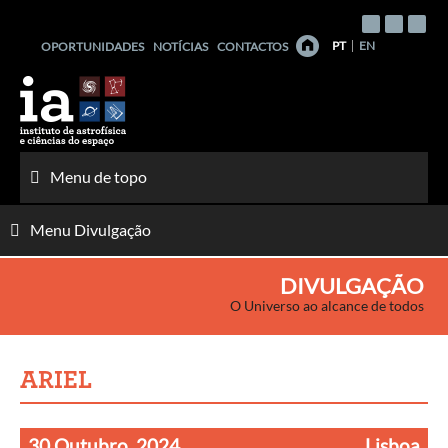
Saltar
para
PT
EN
OPORTUNIDADES
NOTÍCIAS
CONTACTOS
o
conteúdo
Menu de topo
Menu Divulgação
DIVULGAÇÃO
O Universo ao alcance de todos
ARIEL
30 Outubro, 2024
Lisboa