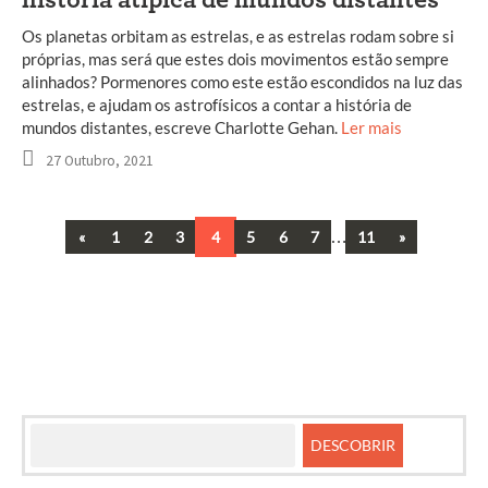
história atípica de mundos distantes
Os planetas orbitam as estrelas, e as estrelas rodam sobre si
próprias, mas será que estes dois movimentos estão sempre
alinhados? Pormenores como este estão escondidos na luz das
estrelas, e ajudam os astrofísicos a contar a história de
mundos distantes, escreve Charlotte Gehan.
Ler mais
27 Outubro, 2021
Previous
…
Next
«
1
2
3
4
5
6
7
11
»
Navegação
entre
artigos