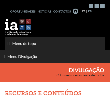
Saltar
para
PT
EN
OPORTUNIDADES
NOTÍCIAS
CONTACTOS
o
conteúdo
Menu de topo
Menu Divulgação
DIVULGAÇÃO
O Universo ao alcance de todos
RECURSOS E CONTEÚDOS