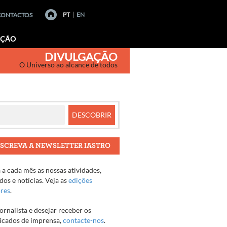
PT
EN
CONTACTOS
AÇÃO
DIVULGAÇÃO
O Universo ao alcance de todos
SCREVA A NEWSLETTER IASTRO
a cada mês as nossas atividades,
os e notícias. Veja as
edições
ores
.
jornalista e desejar receber os
cados de imprensa,
contacte-nos
.