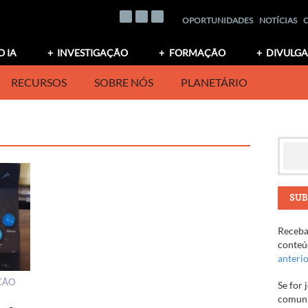
OPORTUNIDADES
NOTÍCIAS
O IA
INVESTIGAÇÃO
FORMAÇÃO
DIVULG
RECURSOS
SOBRE NÓS
PLANETÁRIO
SUB
Receba 
conteúd
anteri
ÇÃO
Se for 
comuni