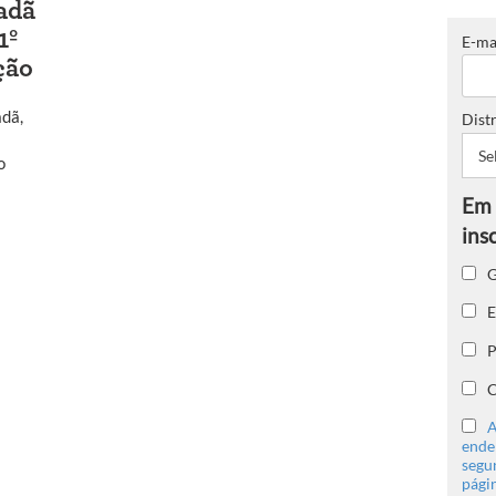
adã
1º
E-ma
ção
adã,
Distr
o
G
E
P
C
A
ender
segu
págin