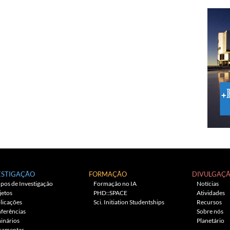
ESTIGAÇÃO
FORMAÇÃO
DIVULGAÇ
pos de Investigação
Formação no IA
Notícias
jetos
PHD::SPACE
Atividades
licações
Sci. Initiation Studentships
Recursos
ferências
Sobre nós
inários
Planetário
ramentas