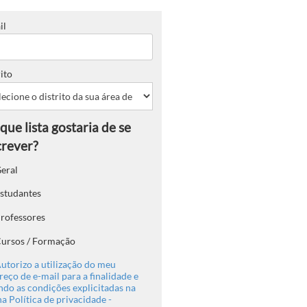
il
ito
eral
studantes
rofessores
ursos / Formação
utorizo a utilização do meu
eço de e-mail para a finalidade e
ndo as condições explicitadas na
a Política de privacidade -