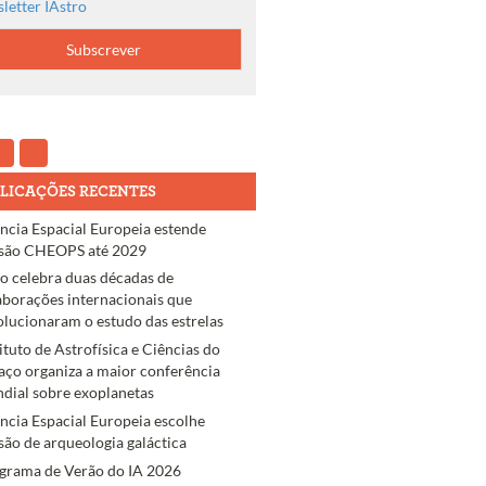
letter IAstro
LICAÇÕES RECENTES
ncia Espacial Europeia estende
são CHEOPS até 2029
ro celebra duas décadas de
aborações internacionais que
olucionaram o estudo das estrelas
tituto de Astrofísica e Ciências do
aço organiza a maior conferência
dial sobre exoplanetas
ncia Espacial Europeia escolhe
são de arqueologia galáctica
grama de Verão do IA 2026