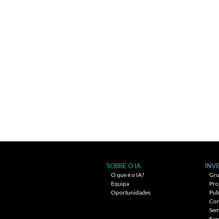
SOBRE O IA
INV
O que é o IA?
Gru
Equipa
Pro
Oportunidades
Pub
Con
Sem
Fer