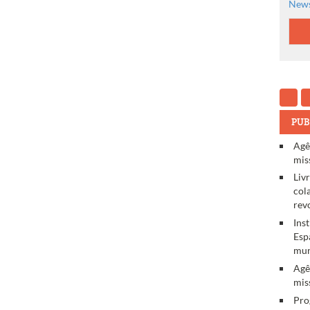
News
PUB
Agê
mis
Liv
col
rev
Ins
Esp
mun
Agê
mis
Pro