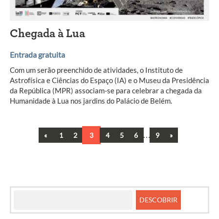
Chegada à Lua
Entrada gratuita
Com um serão preenchido de atividades, o Instituto de
Astrofísica e Ciências do Espaço (IA) e o Museu da Presidência
da República (MPR) associam-se para celebrar a chegada da
Humanidade à Lua nos jardins do Palácio de Belém.
Previous
…
Next
«
1
2
3
4
5
6
9
»
Navegação
entre
artigos