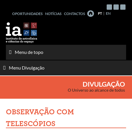
Saltar
para
PT
EN
OPORTUNIDADES
NOTÍCIAS
CONTACTOS
o
conteúdo
Menu de topo
Menu Divulgação
DIVULGAÇÃO
O Universo ao alcance de todos
OBSERVAÇÃO COM
TELESCÓPIOS