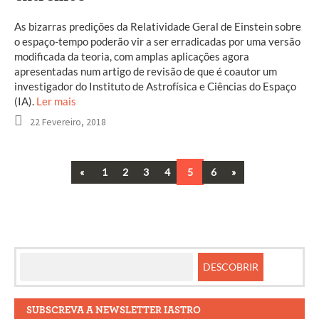
As bizarras predições da Relatividade Geral de Einstein sobre
o espaço-tempo poderão vir a ser erradicadas por uma versão
modificada da teoria, com amplas aplicações agora
apresentadas num artigo de revisão de que é coautor um
investigador do Instituto de Astrofísica e Ciências do Espaço
(IA).
Ler mais
22 Fevereiro, 2018
Previous
Next
«
1
2
3
4
5
6
»
Navegação
entre
artigos
SUBSCREVA A NEWSLETTER IASTRO