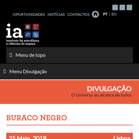
Saltar
para
PT
EN
OPORTUNIDADES
NOTÍCIAS
CONTACTOS
o
conteúdo
Menu de topo
Menu Divulgação
DIVULGAÇÃO
O Universo ao alcance de todos
BURACO NEGRO
25 Maio, 2019
Lisboa