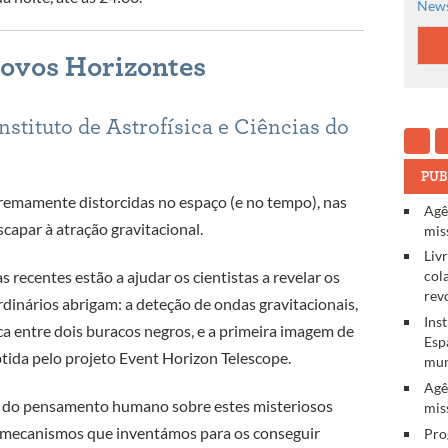
News
ovos Horizontes
nstituto de Astrofísica e Ciências do
PUB
remamente distorcidas no espaço (e no tempo), nas
Agê
capar à atração gravitacional.
mis
Liv
recentes estão a ajudar os cientistas a revelar os
col
rev
dinários abrigam: a deteção de ondas gravitacionais,
Ins
ca entre dois buracos negros, e a primeira imagem de
Esp
ida pelo projeto Event Horizon Telescope.
mun
Agê
a do pensamento humano sobre estes misteriosos
mis
s mecanismos que inventámos para os conseguir
Pro