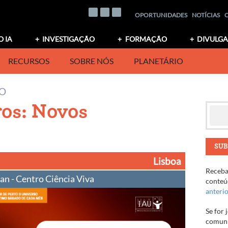
OPORTUNIDADES
NOTÍCIAS
O IA
INVESTIGAÇÃO
FORMAÇÃO
DIVULG
RECURSOS
SOBRE NÓS
PLANETÁRIO
IO
os: Novos
SUB
Lisboa
Receba 
an - Centro Ciência Viva
conteúd
anteri
Se for 
comuni