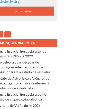
letter IAstro
LICAÇÕES RECENTES
ncia Espacial Europeia estende
são CHEOPS até 2029
ro celebra duas décadas de
aborações internacionais que
olucionaram o estudo das estrelas
tituto de Astrofísica e Ciências do
aço organiza a maior conferência
dial sobre exoplanetas
ncia Espacial Europeia escolhe
são de arqueologia galáctica
grama de Verão do IA 2026