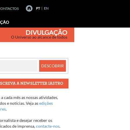
PT
EN
CONTACTOS
AÇÃO
DIVULGAÇÃO
O Universo ao alcance de todos
SCREVA A NEWSLETTER IASTRO
a cada mês as nossas atividades,
os e notícias. Veja as
edições
ores
.
jornalista e desejar receber os
cados de imprensa,
contacte-nos
.