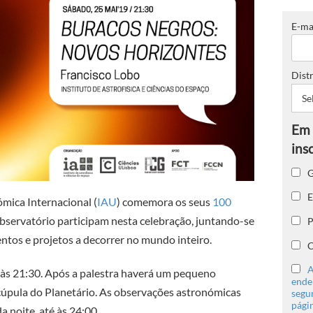
E-ma
Distr
G
E
mica Internacional (
IAU
) comemora os seus
100
Observatório participam nesta celebração, juntando-se
P
ntos e projetos a decorrer no mundo inteiro.
C
A
a às 21:30. Após a palestra haverá um pequeno
ender
 cúpula do Planetário. As observações astronómicas
segu
págin
 noite, até às 24:00.