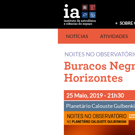
Saltar
para
o
conteúdo
SOBRE 
NOTÍCIAS
ATIVIDADES
NOITES NO OBSERVATÓR
Buracos Negr
Horizontes
25 Maio, 2019
- 21h30
Planetário Calouste Gulbenki