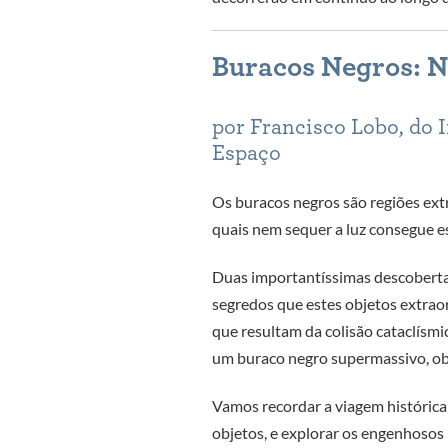
Buracos Negros: N
por Francisco Lobo, do I
Espaço
Os buracos negros são regiões ext
quais nem sequer a luz consegue es
Duas importantíssimas descobertas 
segredos que estes objetos extraor
que resultam da colisão cataclísmi
um buraco negro supermassivo, obt
Vamos recordar a viagem históric
objetos, e explorar os engenhoso