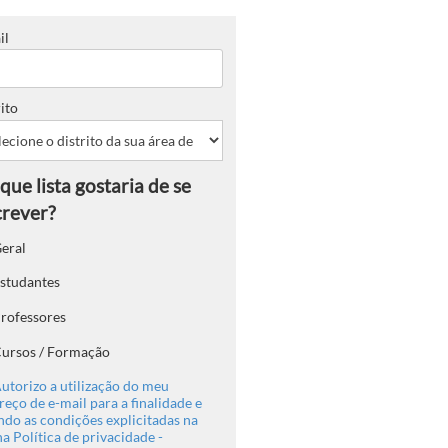
il
ito
eral
studantes
rofessores
ursos / Formação
utorizo a utilização do meu
eço de e-mail para a finalidade e
ndo as condições explicitadas na
a Política de privacidade -