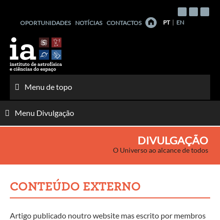
Saltar
para
PT
EN
OPORTUNIDADES
NOTÍCIAS
CONTACTOS
o
conteúdo
Menu de topo
Menu Divulgação
DIVULGAÇÃO
O Universo ao alcance de todos
CONTEÚDO EXTERNO
Artigo publicado noutro website mas escrito por membros