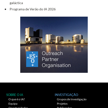
galáctica
Programa de Verão do IA 2026
SOBRE O IA
INVESTIGAÇÃO
O que é o IA?
Grupos de Investigação
Equipa
Projetos
Oportunidades
Publicações