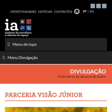
Saltar
para
PT
EN
OPORTUNIDADES
NOTÍCIAS
CONTACTOS
o
conteúdo
Menu de topo
Menu Divulgação
DIVULGAÇÃO
O Universo ao alcance de todos
PARCERIA VISÃO JÚNIOR