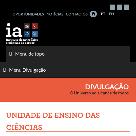
Saltar
para
PT
EN
OPORTUNIDADES
NOTÍCIAS
CONTACTOS
o
conteúdo
Menu de topo
Menu Divulgação
DIVULGAÇÃO
O Universo ao alcance de todos
UNIDADE DE ENSINO DAS
CIÊNCIAS