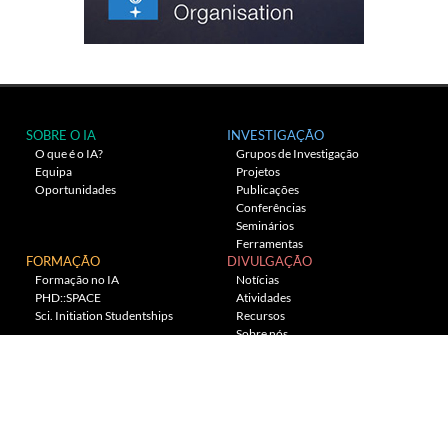
SOBRE O IA
INVESTIGAÇÃO
O que é o IA?
Grupos de Investigação
Equipa
Projetos
Oportunidades
Publicações
Conferências
Seminários
Ferramentas
FORMAÇÃO
DIVULGAÇÃO
Formação no IA
Notícias
PHD::SPACE
Atividades
Sci. Initiation Studentships
Recursos
Sobre nós
Planetário