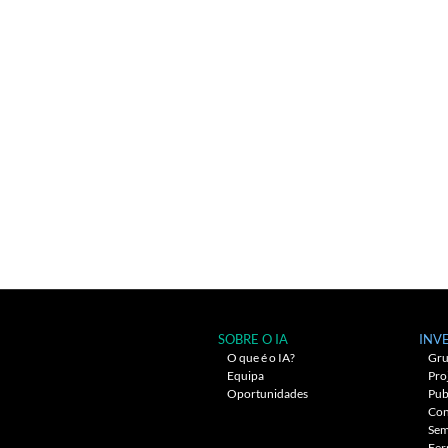
SOBRE O IA
INV
O que é o IA?
Gru
Equipa
Pro
Oportunidades
Pub
Con
Sem
Fer