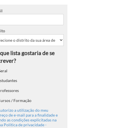
il
ito
eral
studantes
rofessores
ursos / Formação
utorizo a utilização do meu
eço de e-mail para a finalidade e
ndo as condições explicitadas na
a Política de privacidade -