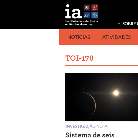
Saltar
para
o
conteúdo
SOBRE 
NOTÍCIAS
ATIVIDADES
TOI-178
INVESTIGAÇÃO NO IA
Sistema de seis