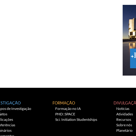
ESTIGAÇÃO
FORMAÇÃO
DIVULGAÇ
pos de Investigação
Formação no IA
Notícias
jetos
PHD::SPACE
Atividades
licações
Sci. Initiation Studentships
Recursos
ferências
Sobre nós
inários
Planetário
ramentas