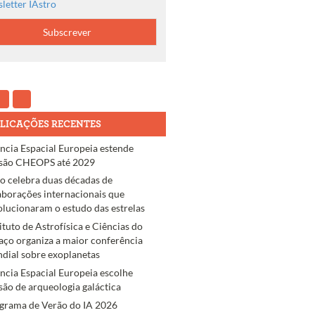
letter IAstro
LICAÇÕES RECENTES
ncia Espacial Europeia estende
são CHEOPS até 2029
ro celebra duas décadas de
aborações internacionais que
olucionaram o estudo das estrelas
tituto de Astrofísica e Ciências do
aço organiza a maior conferência
dial sobre exoplanetas
ncia Espacial Europeia escolhe
são de arqueologia galáctica
grama de Verão do IA 2026