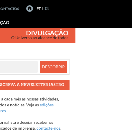
PT
EN
CONTACTOS
AÇÃO
DIVULGAÇÃO
O Universo ao alcance de todos
SCREVA A NEWSLETTER IASTRO
a cada mês as nossas atividades,
os e notícias. Veja as
edições
ores
.
jornalista e desejar receber os
cados de imprensa,
contacte-nos
.