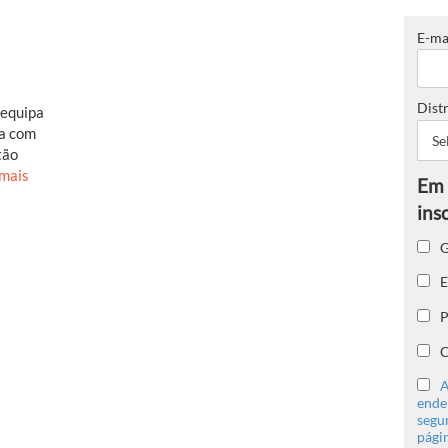
E-ma
Distr
 equipa
ma com
tão
 mais
G
E
P
C
A
ender
segu
págin