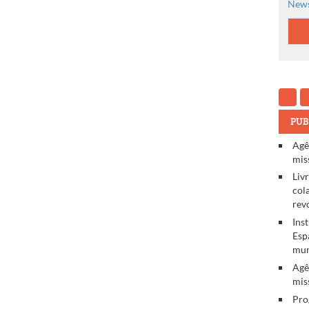
News
PUB
Agê
mis
Liv
col
rev
Ins
Esp
mun
Agê
mis
Pro