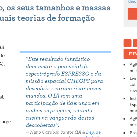
News
o, os seus tamanhos e massas
uais teorias de formação
ui
PUB
 de
“
Este resultado fantástico
A),
Agê
demonstra o potencial do
mis
espectrógrafo ESPRESSO e da
Liv
missão espacial CHEOPS para
col
m
descobrir e caracterizar novos
rev
mundos. O IA tem uma
al,
Ins
participação de liderança em
Esp
ambos os projetos, estando
mun
assim na vanguarda destas
Agê
Large
mis
descobertas”
.
Pro
Nuno Cardoso Santos (IA &
Dep. de