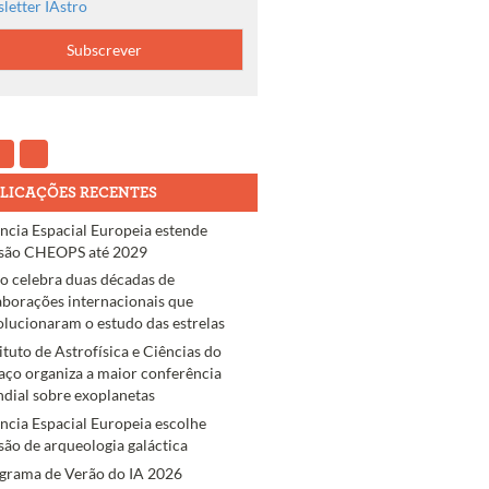
letter IAstro
LICAÇÕES RECENTES
ncia Espacial Europeia estende
são CHEOPS até 2029
ro celebra duas décadas de
aborações internacionais que
olucionaram o estudo das estrelas
tituto de Astrofísica e Ciências do
aço organiza a maior conferência
dial sobre exoplanetas
ncia Espacial Europeia escolhe
são de arqueologia galáctica
grama de Verão do IA 2026