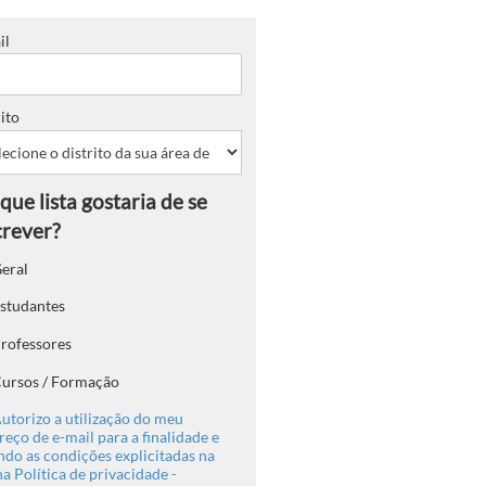
il
ito
eral
studantes
rofessores
ursos / Formação
utorizo a utilização do meu
eço de e-mail para a finalidade e
ndo as condições explicitadas na
a Política de privacidade -