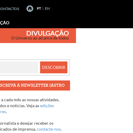
PT
EN
CONTACTOS
AÇÃO
DIVULGAÇÃO
O Universo ao alcance de todos
SCREVA A NEWSLETTER IASTRO
a cada mês as nossas atividades,
os e notícias. Veja as
edições
ores
.
jornalista e desejar receber os
cados de imprensa,
contacte-nos
.