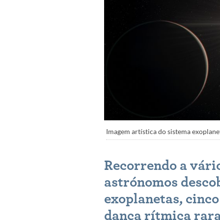
Imagem artística do sistema exoplane
Recorrendo a vári
astrónomos descob
exoplanetas, cinco
dança rítmica rara