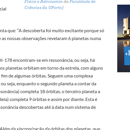
Física e Astronomia
da
Faculdade de
Ciências da UPorto
)
cial
nta que: “A descoberta foi muito excitante porque só
e as nossas observações revelaram 6 planetas numa
I-178 encontram-se em ressonância, ou seja, há
s planetas orbitam em torno da estrela, com alguns
ao fim de algumas órbitas. Seguem uma complexa
, ou seja, enquanto o segundo planeta a contar da
ssonância) completa 18 órbitas, o terceiro planeta a
eia) completa 9 órbitas e assim por diante. Esta é
ssonância descobertas até à data num sistema de
Além da sincronização da órbitas dos planetas, que