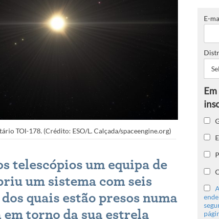
E-ma
Distr
G
tário TOI-178. (Crédito: ESO/L. Calçada/spaceengine.org)
E
P
os telescópios um equipa de
C
riu um sistema com seis
A
 dos quais estão presos numa
ender
segu
 em torno da sua estrela
págin