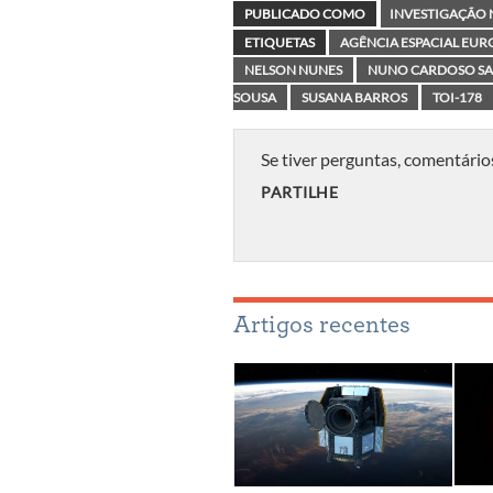
PUBLICADO COMO
INVESTIGAÇÃO 
ETIQUETAS
AGÊNCIA ESPACIAL EURO
NELSON NUNES
NUNO CARDOSO S
SOUSA
SUSANA BARROS
TOI-178
Se tiver perguntas, comentário
PARTILHE
Artigos recentes