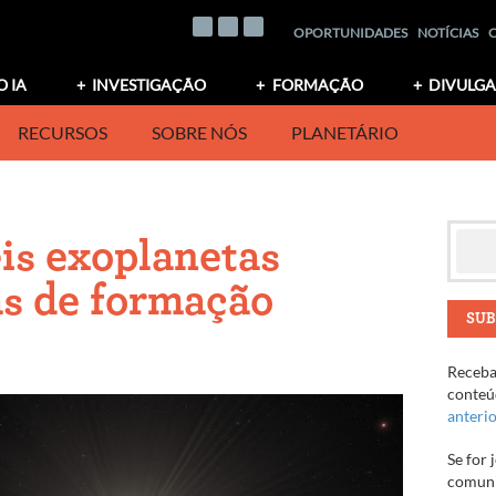
OPORTUNIDADES
NOTÍCIAS
O IA
INVESTIGAÇÃO
FORMAÇÃO
DIVULG
RECURSOS
SOBRE NÓS
PLANETÁRIO
is exoplanetas
as de formação
SUB
Receba 
conteúd
anteri
Se for 
comuni