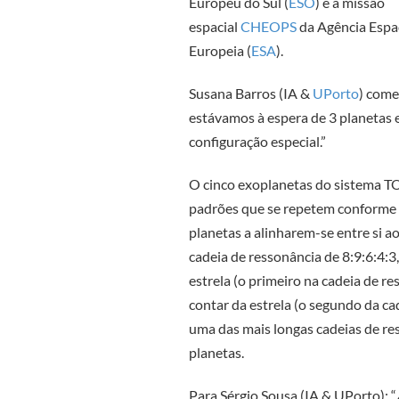
Europeu do Sul (
ESO
) e a missão
espacial
CHEOPS
da Agência Espa
Europeia (
ESA
).
Susana Barros (IA &
UPorto
) come
estávamos à espera de 3 planetas 
configuração especial.”
O cinco exoplanetas do sistema TO
padrões que se repetem conforme o
planetas a alinharem-se entre si 
cadeia de ressonância de 8:9:6:4:3
estrela (o primeiro na cadeia de re
contar da estrela (o segundo da cad
uma das mais longas cadeias de re
planetas.
Para Sérgio Sousa (IA &
UPorto
): “