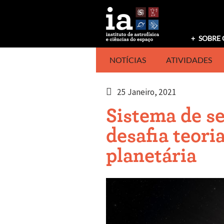
Saltar
para
o
conteúdo
SOBRE 
NOTÍCIAS
ATIVIDADES
25 Janeiro, 2021
Sistema de se
desafia teori
planetária