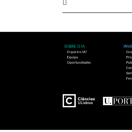
entre
artigos
SOBRE O IA
INV
O que é o IA?
Gru
Equipa
Pro
Oportunidades
Pub
Con
Sem
Fer
---