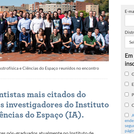
E-ma
Distr
strofísica e Ciências do Espaço reunidos no encontro
G
E
ntistas mais citados do
P
 investigadores do Instituto
C
iências do Espaço (IA).
A
ender
segu
págin
es pós-graduados atualmente no Instituto de