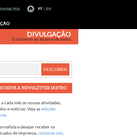
PT
EN
CONTACTOS
AÇÃO
DIVULGAÇÃO
O Universo ao alcance de todos
SCREVA A NEWSLETTER IASTRO
a cada mês as nossas atividades,
os e notícias. Veja as
edições
ores
.
jornalista e desejar receber os
cados de imprensa,
contacte-nos
.