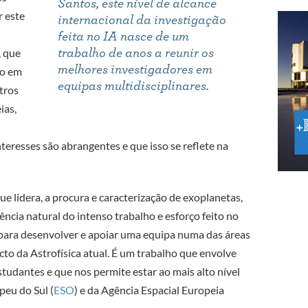
Santos, este nível de alcance
r este
internacional da investigação
feita no IA nasce de um
, que
trabalho de anos a reunir os
melhores investigadores em
ão em
equipas multidisciplinares.
tros
ias,
teresses são abrangentes e que isso se reflete na
ue lidera, a procura e caracterização de exoplanetas,
ncia natural do intenso trabalho e esforço feito no
, para desenvolver e apoiar uma equipa numa das áreas
to da Astrofísica atual. É um trabalho que envolve
studantes e que nos permite estar ao mais alto nível
eu do Sul (
ESO
) e da Agência Espacial Europeia