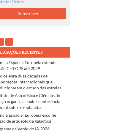
letter IAstro
LICAÇÕES RECENTES
ncia Espacial Europeia estende
são CHEOPS até 2029
ro celebra duas décadas de
aborações internacionais que
olucionaram o estudo das estrelas
tituto de Astrofísica e Ciências do
aço organiza a maior conferência
dial sobre exoplanetas
ncia Espacial Europeia escolhe
são de arqueologia galáctica
grama de Verão do IA 2026