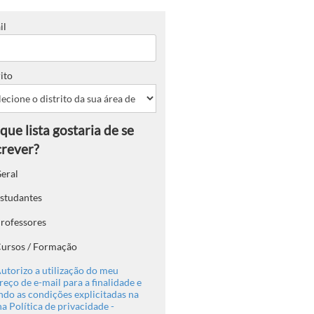
il
ito
eral
studantes
rofessores
ursos / Formação
utorizo a utilização do meu
eço de e-mail para a finalidade e
ndo as condições explicitadas na
a Política de privacidade -