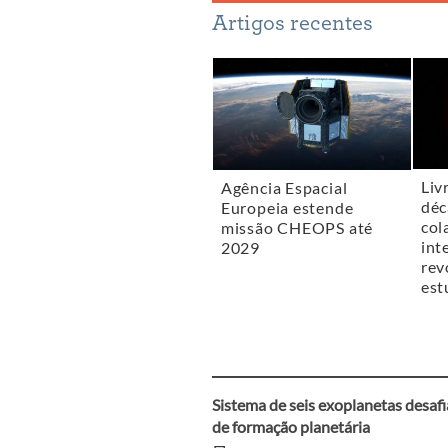
Artigos recentes
Liv
Agência Espacial
déc
Europeia estende
col
missão CHEOPS até
int
2029
rev
est
Sistema de seis exoplanetas desafi
Navegação
de formação planetária