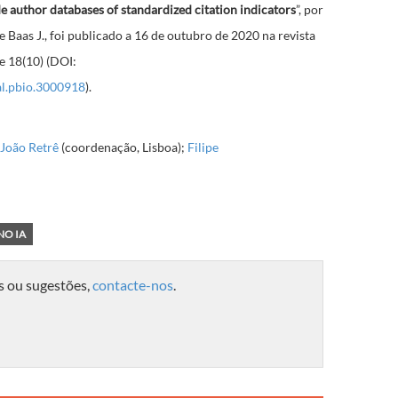
 author databases of standardized citation indicators
”, por
. e Baas J., foi publicado a 16 de outubro de 2020 na revista
e 18(10) (DOI:
al.pbio.3000918
).
João Retrê
(coordenação, Lisboa);
Filipe
NO IA
s ou sugestões,
contacte-nos
.