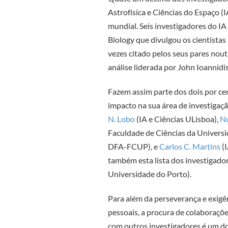
Astrofísica e Ciências do Espaço (
I
mundial. Seis investigadores do I
Biology que divulgou os cientistas
vezes citado pelos seus pares noutr
análise liderada por John Ioannidi
Fazem assim parte dos dois por ce
impacto na sua área de investigaç
N. Lobo
(IA e Ciências ULisboa),
Nu
Faculdade de Ciências da Univer
DFA-FCUP), e
Carlos C. Martins
(I
também esta lista dos investigado
Universidade do Porto).
Para além da perseverança e exigê
pessoais, a procura de colaboraçõ
com outros investigadores é um d