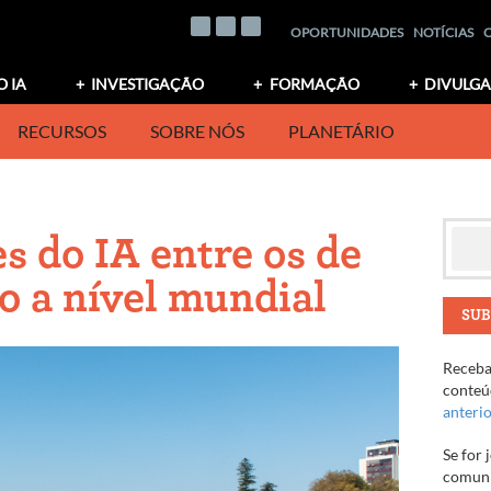
OPORTUNIDADES
NOTÍCIAS
O IA
INVESTIGAÇÃO
FORMAÇÃO
DIVULG
RECURSOS
SOBRE NÓS
PLANETÁRIO
s do IA entre os de
o a nível mundial
SUB
Receba 
conteúd
anteri
Se for 
comuni