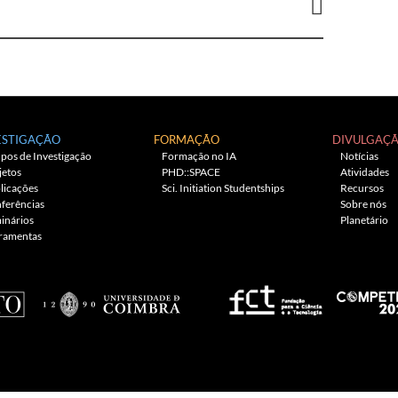
ESTIGAÇÃO
FORMAÇÃO
DIVULGAÇ
pos de Investigação
Formação no IA
Notícias
jetos
PHD::SPACE
Atividades
licações
Sci. Initiation Studentships
Recursos
ferências
Sobre nós
inários
Planetário
ramentas