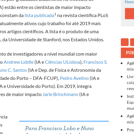
News
A
) estão entre os cientistas de maior impacto
1
A constam da
lista publicada
na revista científica PLoS
 atualmente ativos cujo trabalho foi até 2019 mais
os artigos científicos. A lista é o produto de uma
s, da Universidade de Stanford, nos Estados Unidos.
PUB
nto de investigadores a nível mundial com maior
ão
Andrew Liddle
(IA e
Ciências ULisboa
),
Francisco S.
Agê
mis
no C. Santos
(IA e Dep. de Física e Astronomia da
Liv
sidade do Porto – DFA-FCUP),
Pedro Avelino
(IA e
col
A e Universidade do Porto). Em 2019, integra
rev
res de maior impacto
Jarle Brinchmann
(IA e
Ins
Esp
mun
Agê
ncia
mis
es
Para Francisco Lobo e Nuno
Pro
os