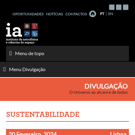
Saltar
para
PT
EN
OPORTUNIDADES
NOTÍCIAS
CONTACTOS
o
conteúdo
Menu de topo
Menu Divulgação
DIVULGAÇÃO
O Universo ao alcance de todos
SUSTENTABILIDADE
20 Fevereiro, 2024
Lisboa