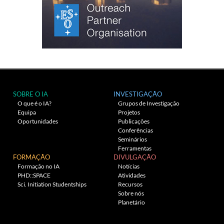
SOBRE O IA
INVESTIGAÇÃO
O que é o IA?
Grupos de Investigação
Equipa
Projetos
Oportunidades
Publicações
Conferências
Seminários
Ferramentas
FORMAÇÃO
DIVULGAÇÃO
Formação no IA
Notícias
PHD::SPACE
Atividades
Sci. Initiation Studentships
Recursos
Sobre nós
Planetário