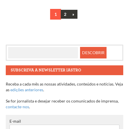
Next
1
2
»
Navegação
entre
artigos
SUBSCREVA A NEWSLETTER IASTRO
Receba a cada mês as nossas atividades, conteúdos e notícias. Veja
as
edições anteriores
.
Se for jornalista e desejar receber os comunicados de imprensa,
contacte-nos
.
E-mail