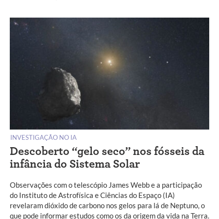
INVESTIGAÇÃO NO IA
Descoberto “gelo seco” nos fósseis da
infância do Sistema Solar
Observações com o telescópio James Webb e a participação
do Instituto de Astrofísica e Ciências do Espaço (IA)
revelaram dióxido de carbono nos gelos para lá de Neptuno, o
que pode informar estudos como os da origem da vida na Terra.