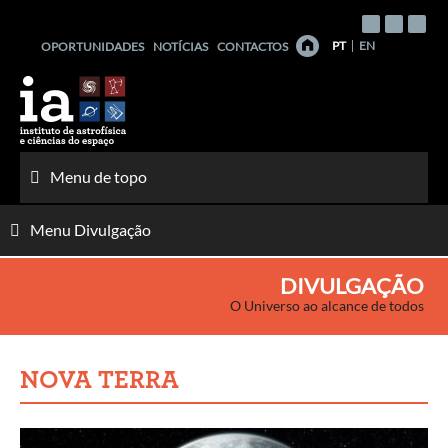
Saltar
para
PT
EN
OPORTUNIDADES
NOTÍCIAS
CONTACTOS
o
conteúdo
Menu de topo
Menu Divulgação
DIVULGAÇÃO
O Universo ao alcance de todos
NOVA TERRA