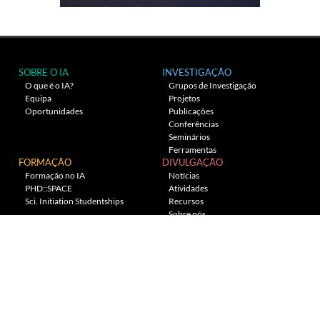
SOBRE O IA
INVESTIGAÇÃO
O que é o IA?
Grupos de Investigação
Equipa
Projetos
Oportunidades
Publicações
Conferências
Seminários
Ferramentas
FORMAÇÃO
DIVULGAÇÃO
Formação no IA
Notícias
PHD::SPACE
Atividades
Sci. Initiation Studentships
Recursos
Sobre nós
Planetário