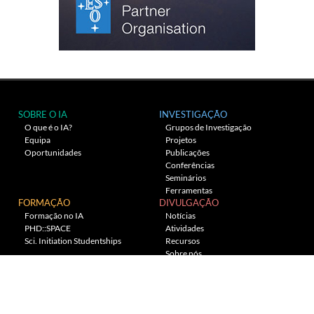
SOBRE O IA
INVESTIGAÇÃO
O que é o IA?
Grupos de Investigação
Equipa
Projetos
Oportunidades
Publicações
Conferências
Seminários
Ferramentas
FORMAÇÃO
DIVULGAÇÃO
Formação no IA
Notícias
PHD::SPACE
Atividades
Sci. Initiation Studentships
Recursos
Sobre nós
Planetário