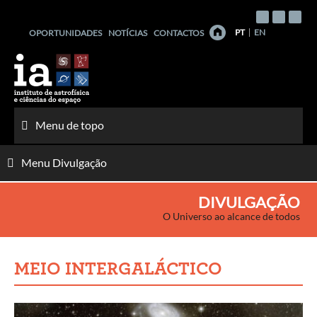
Saltar
para
PT
EN
OPORTUNIDADES
NOTÍCIAS
CONTACTOS
o
conteúdo
Menu de topo
Menu Divulgação
DIVULGAÇÃO
O Universo ao alcance de todos
MEIO INTERGALÁCTICO