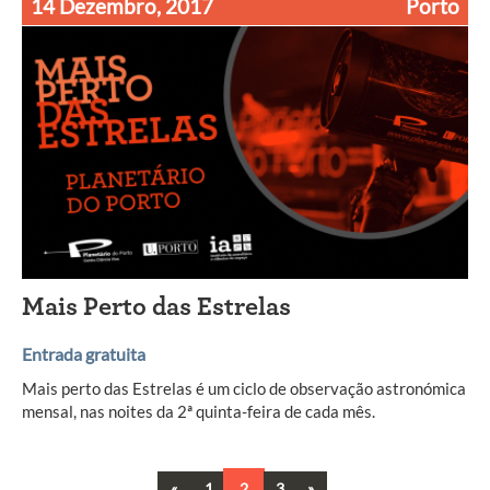
14 Dezembro, 2017
Porto
Mais Perto das Estrelas
Entrada gratuita
Mais perto das Estrelas é um ciclo de observação astronómica
mensal, nas noites da 2ª quinta-feira de cada mês.
Previous
Next
«
1
2
3
»