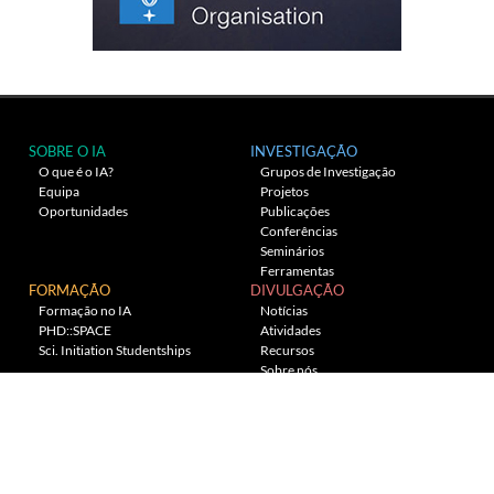
SOBRE O IA
INVESTIGAÇÃO
O que é o IA?
Grupos de Investigação
Equipa
Projetos
Oportunidades
Publicações
Conferências
Seminários
Ferramentas
FORMAÇÃO
DIVULGAÇÃO
Formação no IA
Notícias
PHD::SPACE
Atividades
Sci. Initiation Studentships
Recursos
Sobre nós
Planetário