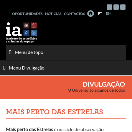
Saltar
para
PT
EN
OPORTUNIDADES
NOTÍCIAS
CONTACTOS
o
conteúdo
Menu de topo
Menu Divulgação
DIVULGAÇÃO
O Universo ao alcance de todos
MAIS PERTO DAS ESTRELAS
Mais perto das Estrelas
é um ciclo de observação