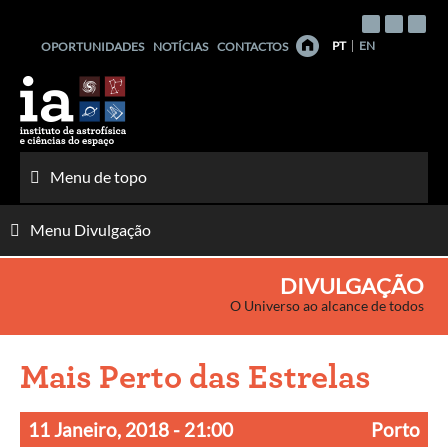
Saltar
para
PT
EN
OPORTUNIDADES
NOTÍCIAS
CONTACTOS
o
conteúdo
Menu de topo
Menu Divulgação
DIVULGAÇÃO
O Universo ao alcance de todos
Mais Perto das Estrelas
11 Janeiro, 2018
- 21:00
Porto