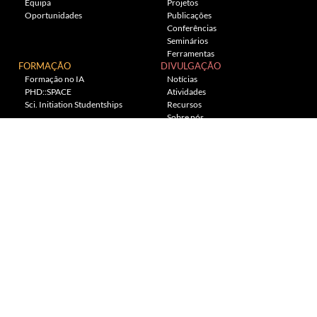
Equipa
Projetos
Oportunidades
Publicações
Conferências
Seminários
Ferramentas
FORMAÇÃO
DIVULGAÇÃO
Formação no IA
Notícias
PHD::SPACE
Atividades
Sci. Initiation Studentships
Recursos
Sobre nós
Planetário