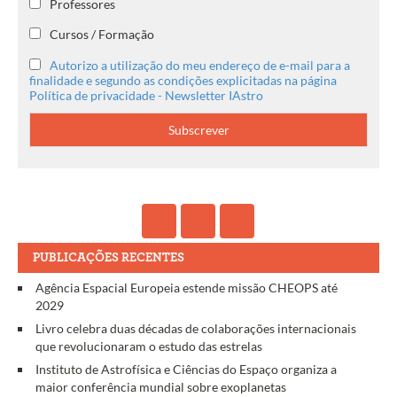
Professores
Cursos / Formação
Autorizo a utilização do meu endereço de e-mail para a
finalidade e segundo as condições explicitadas na página
Política de privacidade - Newsletter IAstro
PUBLICAÇÕES RECENTES
Agência Espacial Europeia estende missão CHEOPS até
2029
Livro celebra duas décadas de colaborações internacionais
que revolucionaram o estudo das estrelas
Instituto de Astrofísica e Ciências do Espaço organiza a
maior conferência mundial sobre exoplanetas