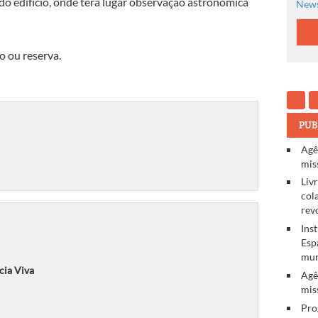
 do edifício, onde terá lugar observação astronómica
News
o ou reserva.
PUB
Agê
mis
Liv
col
rev
Ins
Esp
mun
cia Viva
Agê
mis
Pro