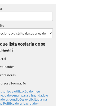
il
ito
eral
studantes
rofessores
ursos / Formação
utorizo a utilização do meu
eço de e-mail para a finalidade e
ndo as condições explicitadas na
a Política de privacidade -