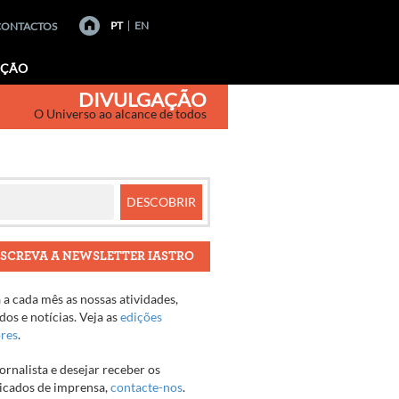
PT
EN
CONTACTOS
AÇÃO
DIVULGAÇÃO
O Universo ao alcance de todos
SCREVA A NEWSLETTER IASTRO
a cada mês as nossas atividades,
os e notícias. Veja as
edições
ores
.
jornalista e desejar receber os
cados de imprensa,
contacte-nos
.