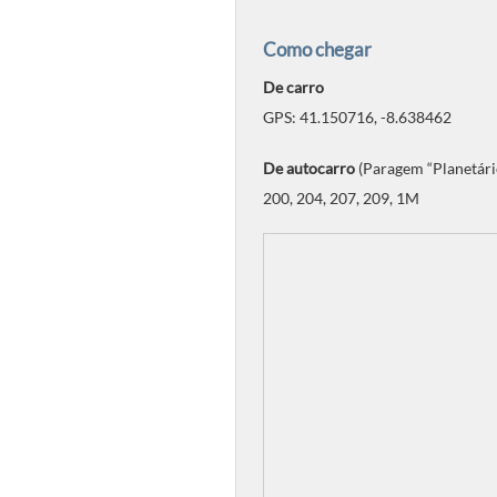
Como chegar
De carro
GPS: 41.150716, -8.638462
De autocarro
(Paragem “Planetári
200, 204, 207, 209, 1M