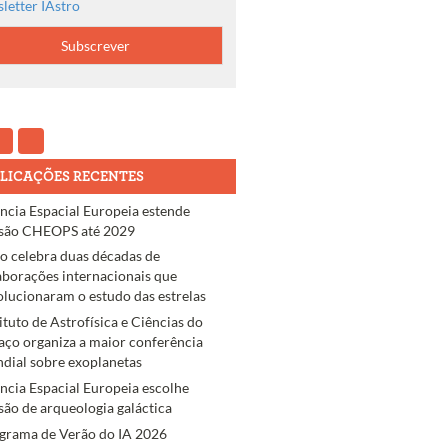
letter IAstro
LICAÇÕES RECENTES
ncia Espacial Europeia estende
são CHEOPS até 2029
ro celebra duas décadas de
aborações internacionais que
olucionaram o estudo das estrelas
tituto de Astrofísica e Ciências do
aço organiza a maior conferência
dial sobre exoplanetas
ncia Espacial Europeia escolhe
são de arqueologia galáctica
grama de Verão do IA 2026