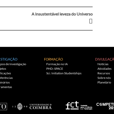
A insustentável leveza do Universo
ESTIGAÇÃO
FORMAÇÃO
DIVULGAÇ
pos de Investigação
Formação no IA
Notícias
jetos
PHD::SPACE
Atividades
licações
Sci. Initiation Studentships
Recursos
ferências
Sobre nós
inários
Planetário
ramentas