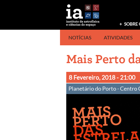
Saltar
para
o
conteúdo
SOBRE 
NOTÍCIAS
ATIVIDADES
Mais Perto da
8 Fevereiro, 2018
- 21:00
Planetário do Porto - Centro 