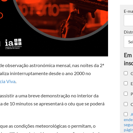
E-ma
Distr
 de observação astronómica mensal, nas noites da 2ª
realiza ininterruptamente desde o ano 2000 no
G
cia Viva
.
E
P
assistir a uma breve demonstração no interior da
ca de 10 minutos se apresentará o céu que se poderá
C
A
ender
segu
 que as condições meteorológicas o permitam, o
págin