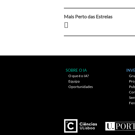
Mais Perto das Estrelas
Navegação
entre
artigos
SOBRE O IA
INV
O que é o IA?
Gru
Equipa
Pro
Oportunidades
Pub
Con
Sem
Fer