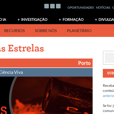
OPORTUNIDADES
NOTÍCIAS
O IA
INVESTIGAÇÃO
FORMAÇÃO
DIVULG
RECURSOS
SOBRE NÓS
PLANETÁRIO
s Estrelas
Porto
Ciência Viva
SUB
Receba 
conteúd
anteri
Se for 
comuni