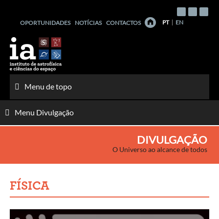
Saltar
para
PT
EN
OPORTUNIDADES
NOTÍCIAS
CONTACTOS
o
conteúdo
Menu de topo
Menu Divulgação
DIVULGAÇÃO
O Universo ao alcance de todos
FÍSICA