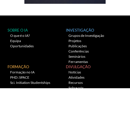
SOBRE O IA
INVESTIGAÇÃO
O que é o IA?
Grupos de Investigação
Equipa
Projetos
Oportunidades
Publicações
Conferências
Seminários
Ferramentas
FORMAÇÃO
DIVULGAÇÃO
Formação no IA
Notícias
PHD::SPACE
Atividades
Sci. Initiation Studentships
Recursos
Sobre nós
Planetário