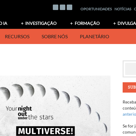
OPORTUNIDADES
NOTÍCIAS
O IA
INVESTIGAÇÃO
FORMAÇÃO
DIVULG
RECURSOS
SOBRE NÓS
PLANETÁRIO
SUB
Receba 
conteúd
anteri
Se for 
comuni