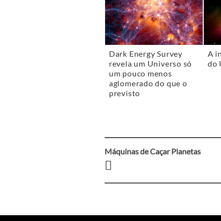
Dark Energy Survey
A i
revela um Universo só
do 
um pouco menos
aglomerado do que o
previsto
Máquinas de Caçar Planetas
Navegação
entre
artigos