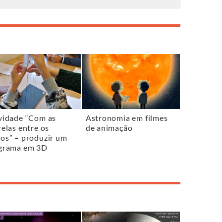
vidade “Com as
Astronomia em filmes
relas entre os
de animação
os” – produzir um
grama em 3D