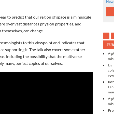
News
r to predict that our region of space is a minuscule
ere over vast distances physical properties, and
s themselves, can change.
cosmologists to this viewpoint and indicates that
PUB
ce supporting it. The talk also covers some rather
Agê
as, including the possibility that the multiverse
mis
ly many, perfect copies of ourselves.
Liv
col
rev
Ins
Esp
mun
Agê
mis
Pro