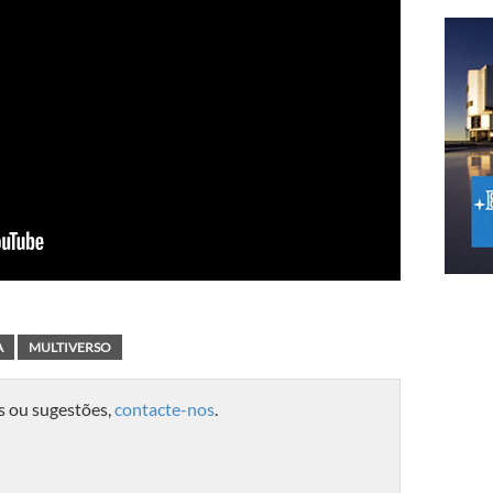
A
MULTIVERSO
s ou sugestões,
contacte-nos
.