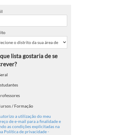
il
ito
eral
studantes
rofessores
ursos / Formação
utorizo a utilização do meu
eço de e-mail para a finalidade e
ndo as condições explicitadas na
a Política de privacidade -