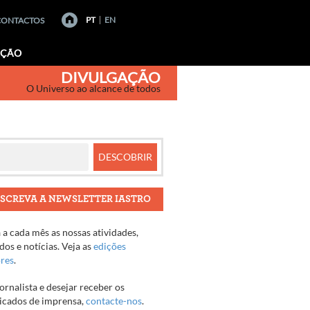
PT
EN
CONTACTOS
AÇÃO
DIVULGAÇÃO
O Universo ao alcance de todos
SCREVA A NEWSLETTER IASTRO
a cada mês as nossas atividades,
os e notícias. Veja as
edições
ores
.
jornalista e desejar receber os
cados de imprensa,
contacte-nos
.