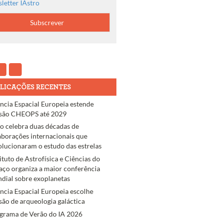
letter IAstro
LICAÇÕES RECENTES
ncia Espacial Europeia estende
são CHEOPS até 2029
ro celebra duas décadas de
aborações internacionais que
olucionaram o estudo das estrelas
tituto de Astrofísica e Ciências do
aço organiza a maior conferência
dial sobre exoplanetas
ncia Espacial Europeia escolhe
são de arqueologia galáctica
grama de Verão do IA 2026