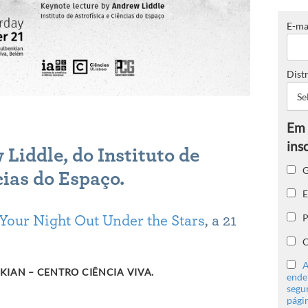
E-ma
Distr
Liddle, do Instituto de
G
cias do Espaço.
E
P
Your Night Out Under the Stars
, a 21
C
A
IAN – CENTRO CIÊNCIA VIVA.
ender
segu
págin