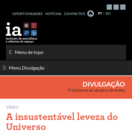
Saltar
para
PT
EN
OPORTUNIDADES
NOTÍCIAS
CONTACTOS
o
conteúdo
Menu de topo
Menu Divulgação
DIVULGAÇÃO
O Universo ao alcance de todos
VÍDEO
A insustentável leveza do
Universo