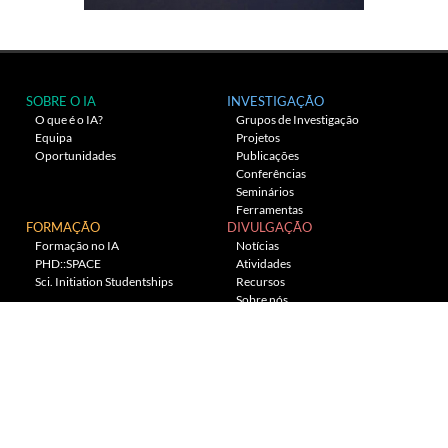
SOBRE O IA
INVESTIGAÇÃO
O que é o IA?
Grupos de Investigação
Equipa
Projetos
Oportunidades
Publicações
Conferências
Seminários
Ferramentas
FORMAÇÃO
DIVULGAÇÃO
Formação no IA
Notícias
PHD::SPACE
Atividades
Sci. Initiation Studentships
Recursos
Sobre nós
Planetário