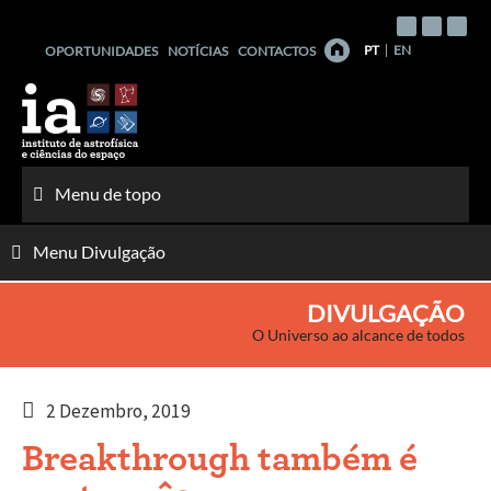
Saltar
para
PT
EN
OPORTUNIDADES
NOTÍCIAS
CONTACTOS
o
conteúdo
Menu de topo
Menu Divulgação
DIVULGAÇÃO
O Universo ao alcance de todos
2 Dezembro, 2019
Breakthrough também é