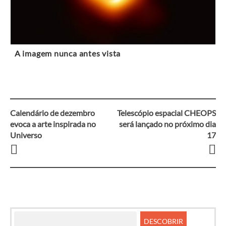
A imagem nunca antes vista
Calendário de dezembro
Telescópio espacial CHEOPS
Navegação
evoca a arte inspirada no
será lançado no próximo dia
Universo
17
entre
artigos