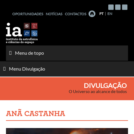
Saltar
para
PT
EN
OPORTUNIDADES
NOTÍCIAS
CONTACTOS
o
conteúdo
Menu de topo
Menu Divulgação
DIVULGAÇÃO
O Universo ao alcance de todos
ANÃ CASTANHA