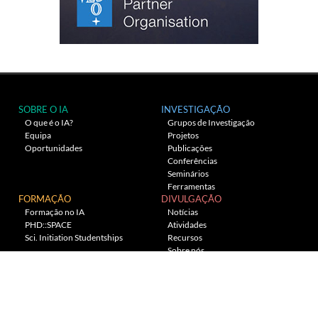
SOBRE O IA
INVESTIGAÇÃO
O que é o IA?
Grupos de Investigação
Equipa
Projetos
Oportunidades
Publicações
Conferências
Seminários
Ferramentas
FORMAÇÃO
DIVULGAÇÃO
Formação no IA
Notícias
PHD::SPACE
Atividades
Sci. Initiation Studentships
Recursos
Sobre nós
Planetário