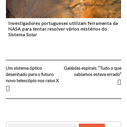
Investigadores portugueses utilizam ferramenta da
NASA para tentar resolver vários mistérios do
Sistema Solar
Um sistema óptico
Galáxias espirais. “Tudo o que
Navegação
desenhado para o futuro
sabíamos estava errado”
novo telescópio nos raios X
entre
artigos