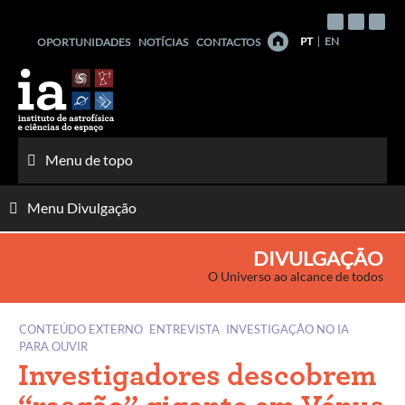
Saltar
para
PT
EN
OPORTUNIDADES
NOTÍCIAS
CONTACTOS
o
conteúdo
Menu de topo
Menu Divulgação
DIVULGAÇÃO
O Universo ao alcance de todos
CONTEÚDO EXTERNO
ENTREVISTA
INVESTIGAÇÃO NO IA
PARA OUVIR
Investigadores descobrem