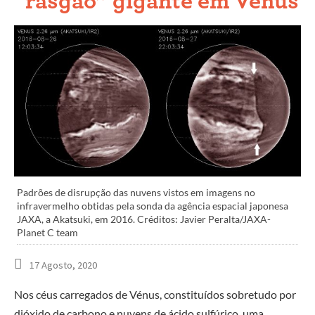
“rasgão” gigante em Vénus
Padrões de disrupção das nuvens vistos em imagens no
infravermelho obtidas pela sonda da agência espacial japonesa
JAXA, a Akatsuki, em 2016. Créditos: Javier Peralta/JAXA-
Planet C team
17 Agosto, 2020
Nos céus carregados de Vénus, constituídos sobretudo por
dióxido de carbono e nuvens de ácido sulfúrico, uma