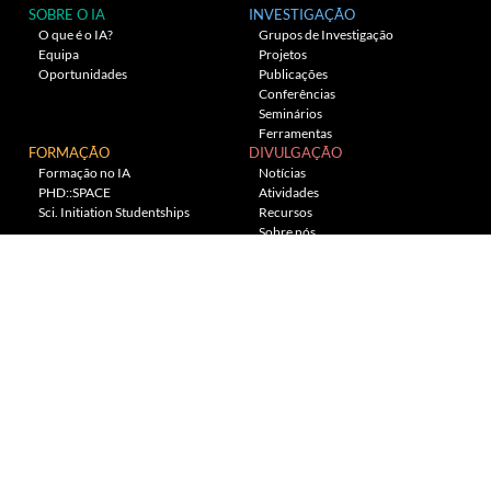
SOBRE O IA
INVESTIGAÇÃO
O que é o IA?
Grupos de Investigação
Equipa
Projetos
Oportunidades
Publicações
Conferências
Seminários
Ferramentas
FORMAÇÃO
DIVULGAÇÃO
Formação no IA
Notícias
PHD::SPACE
Atividades
Sci. Initiation Studentships
Recursos
Sobre nós
Planetário