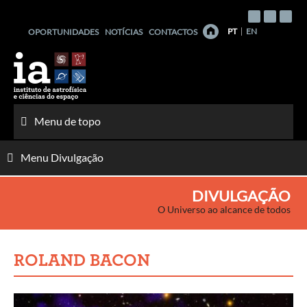
Saltar
para
PT
EN
OPORTUNIDADES
NOTÍCIAS
CONTACTOS
o
conteúdo
Menu de topo
Menu Divulgação
DIVULGAÇÃO
O Universo ao alcance de todos
ROLAND BACON