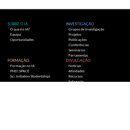
SOBRE O IA
INVESTIGAÇÃO
O que é o IA?
Grupos de Investigação
Equipa
Projetos
Oportunidades
Publicações
Conferências
Seminários
Ferramentas
FORMAÇÃO
DIVULGAÇÃO
Formação no IA
Notícias
PHD::SPACE
Atividades
Sci. Initiation Studentships
Recursos
Sobre nós
Planetário