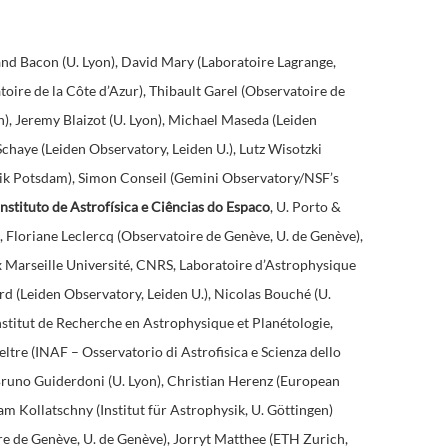
nd Bacon (U. Lyon), David Mary (Laboratoire Lagrange,
oire de la Côte d’Azur), Thibault Garel (Observatoire de
), Jeremy Blaizot (U. Lyon), Michael Maseda (Leiden
Schaye (Leiden Observatory, Leiden U.), Lutz Wisotzki
ysik Potsdam), Simon Conseil (Gemini Observatory/NSF’s
Instituto de Astrofísica e Ciências do Espaco
, U. Porto &
, Floriane Leclercq (Observatoire de Genève, U. de Genève),
x Marseille Université, CNRS, Laboratoire d’Astrophysique
rd (Leiden Observatory, Leiden U.), Nicolas Bouché (U.
Institut de Recherche en Astrophysique et Planétologie,
ltre (INAF – Osservatorio di Astrofisica e Scienza dello
 Bruno Guiderdoni (U. Lyon), Christian Herenz (European
m Kollatschny (Institut für Astrophysik, U. Göttingen)
 de Genève, U. de Genève), Jorryt Matthee (ETH Zurich,