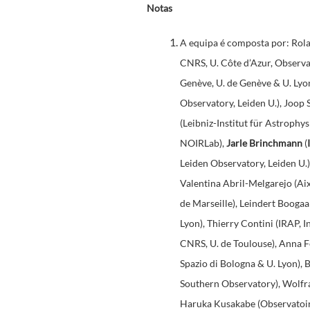
Notas
A equipa é composta por: Rola
CNRS, U. Côte d’Azur, Observat
Genève, U. de Genève & U. Lyon
Observatory, Leiden U.), Joop 
(Leibniz-Institut für Astroph
NOIRLab),
Jarle Brinchmann
(
Leiden Observatory, Leiden U.)
Valentina Abril-Melgarejo (Ai
de Marseille), Leindert Boogaa
Lyon), Thierry Contini (IRAP, 
CNRS, U. de Toulouse), Anna Fe
Spazio di Bologna & U. Lyon),
Southern Observatory), Wolfra
Haruka Kusakabe (Observatoire