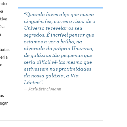
ando
pa
“Quando fazes algo que nunca
tiva
ninguém fez, corres o risco de o
é a
Universo te revelar os seu
m
segredos. É incrível pensar que
estamos a ver o brilho, na
alvorada do próprio Universo,
láxias
de galáxias tão pequenas que
eria
seria difícil vê-las mesmo que
te
estivessem nas proximidades
da nossa galáxia, a Via
Láctea”.
Jarle Brinchmann
as
meçar