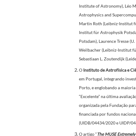
Institute of Astronomy), Léo 
Astrophysics and Supercomputi
Martin Roth (Leibniz-Institut 
Institut für Astrophysik Potsd
Potsdam), Laurence Tresse (U.
Weilbacher (Leibniz-Institut f
Sebastiaan L. Zoutendijk (Leid
O
Instituto de Astrofísica e Ci
em Portugal, integrando inves
Porto, e englobando a maioria 
“Excelente” na última
avaliaçã
organizada pela Fundação para
financiada por fundos naciona
(
UIDB/04434/2020 e UIDP/0
O artigo “
The MUSE Extremely D