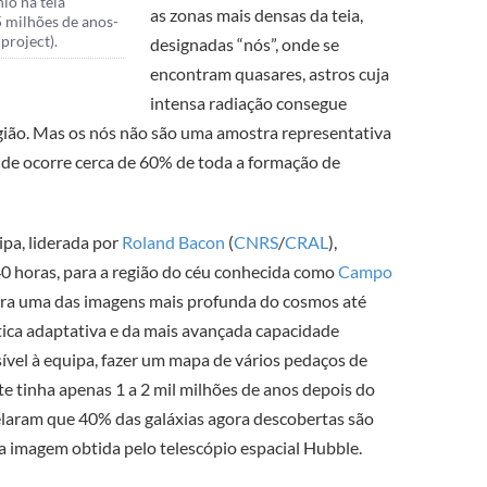
io na teia
as zonas mais densas da teia,
 milhões de anos-
project).
designadas “nós”, onde se
encontram quasares, astros cuja
intensa radiação consegue
egião. Mas os nós não são uma amostra representativa
nde ocorre cerca de 60% de toda a formação de
ipa, liderada por
Roland Bacon
(
CNRS
/
CRAL
),
0 horas, para a região do céu conhecida como
Campo
gora uma das imagens mais profunda do cosmos até
ótica adaptativa e da mais avançada capacidade
ível à equipa, fazer um mapa de vários pedaços de
e tinha apenas 1 a 2 mil milhões de anos depois do
laram que 40% das galáxias agora descobertas são
a imagem obtida pelo telescópio espacial Hubble.