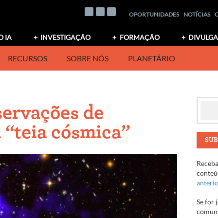
OPORTUNIDADES
NOTÍCIAS
O IA
INVESTIGAÇÃO
FORMAÇÃO
DIVULG
RECURSOS
SOBRE NÓS
PLANETÁRIO
servações de
 “teia cósmica”
SUB
Receba 
conteúd
anteri
Se for 
comuni