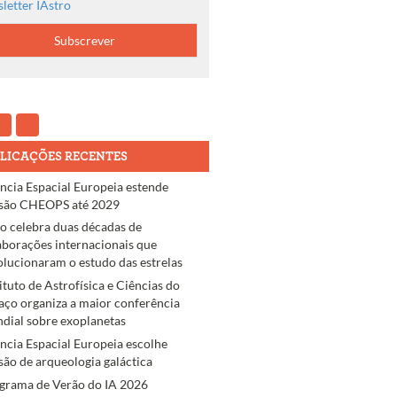
letter IAstro
LICAÇÕES RECENTES
ncia Espacial Europeia estende
são CHEOPS até 2029
ro celebra duas décadas de
aborações internacionais que
olucionaram o estudo das estrelas
tituto de Astrofísica e Ciências do
aço organiza a maior conferência
dial sobre exoplanetas
ncia Espacial Europeia escolhe
são de arqueologia galáctica
grama de Verão do IA 2026