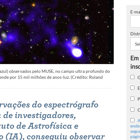
E-ma
Distr
 azul) observados pelo MUSE, no campo ultra profundo do
G
ende por 15 mil milhões de anos-luz. (Crédito: Roland
E
P
rvações do espectrógrafo
C
de investigadores,
A
tuto de Astrofísica e
ender
segu
o (IA)
, conseguiu observar
págin