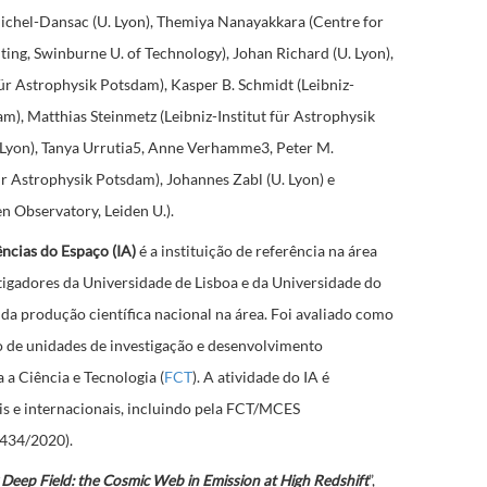
Michel-Dansac (U. Lyon), Themiya Nanayakkara (Centre for
ng, Swinburne U. of Technology), Johan Richard (U. Lyon),
für Astrophysik Potsdam), Kasper B. Schmidt (Leibniz-
am), Matthias Steinmetz (Leibniz-Institut für Astrophysik
 Lyon), Tanya Urrutia5, Anne Verhamme3, Peter M.
ür Astrophysik Potsdam), Johannes Zabl (U. Lyon) e
en Observatory, Leiden U.).
ências do Espaço (IA)
é
a instituição de referência na área
tigadores da Universidade de Lisboa e da Universidade do
da produção científica nacional na área. Foi avaliado como
o
de unidades de investigação e desenvolvimento
 a Ciência e Tecnologia (
FCT
). A atividade do IA é
is e internacionais, incluindo pela FCT/MCES
4434/2020
).
eep Field: the Cosmic Web in Emission at High Redshift
”,