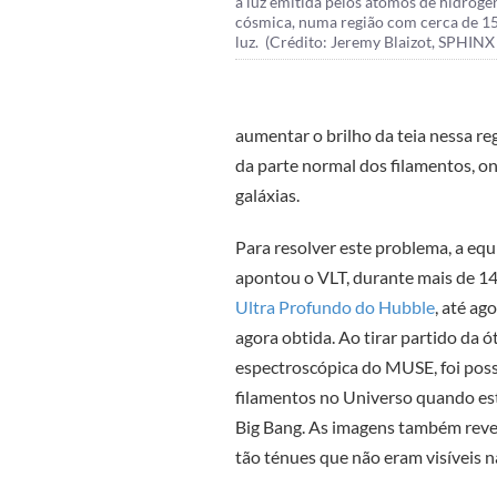
a luz emitida pelos átomos de hidrogén
cósmica, numa região com cerca de 15
luz. (Crédito: Jeremy Blaizot, SPHINX 
aumentar o brilho da teia nessa r
da parte normal dos filamentos, o
galáxias.
Para resolver este problema, a equ
apontou o VLT, durante mais de 14
Ultra Profundo do Hubble
, até a
agora obtida. Ao tirar partido da 
espectroscópica do MUSE, foi poss
filamentos no Universo quando est
Big Bang. As imagens também reve
tão ténues que não eram visíveis n