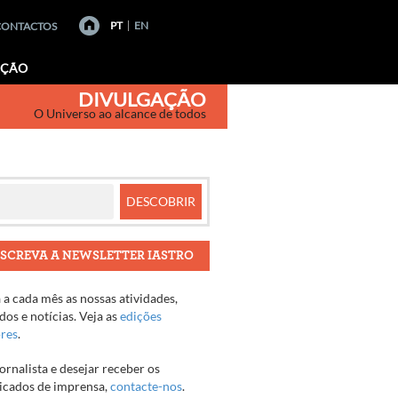
PT
EN
CONTACTOS
AÇÃO
DIVULGAÇÃO
O Universo ao alcance de todos
SCREVA A NEWSLETTER IASTRO
a cada mês as nossas atividades,
os e notícias. Veja as
edições
ores
.
jornalista e desejar receber os
cados de imprensa,
contacte-nos
.