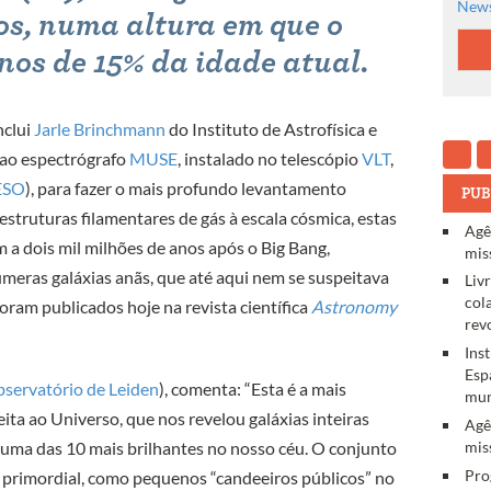
News
os, numa altura em que o
nos de 15% da idade atual.
nclui
Jarle Brinchmann
do Instituto de Astrofísica e
u ao espectrógrafo
MUSE
, instalado no telescópio
VLT
,
ESO
), para fazer o mais profundo levantamento
PUB
estruturas filamentares de gás à escala cósmica, estas
Agê
 a dois mil milhões de anos após o Big Bang,
mis
úmeras galáxias anãs, que até aqui nem se suspeitava
Liv
col
oram publicados hoje na revista científica
Astronomy
rev
Ins
Esp
servatório de Leiden
), comenta: “Esta é a mais
mun
ta ao Universo, que nos revelou galáxias inteiras
Agê
mis
, uma das 10 mais brilhantes no nosso céu. O conjunto
Pro
o primordial, como pequenos “candeeiros públicos” no