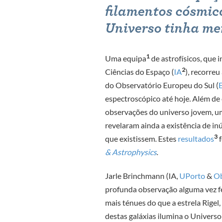
filamentos cósmic
Universo tinha me
1
Uma equipa
de astrofísicos, que i
2
Ciências do Espaço (
IA
), recorre
do Observatório Europeu do Sul (
espectroscópico até hoje. Além de 
observações do universo jovem, um
revelaram ainda a existência de in
3
que existissem. Estes
resultados
f
& Astrophysics
.
Jarle Brinchmann (IA,
UPorto
&
Ob
profunda observação alguma vez fei
mais ténues do que a estrela Rigel
destas galáxias ilumina o Univers