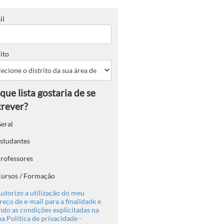
il
ito
eral
studantes
rofessores
ursos / Formação
utorizo a utilização do meu
eço de e-mail para a finalidade e
ndo as condições explicitadas na
a Política de privacidade -