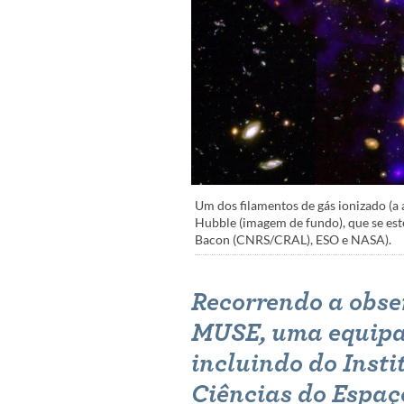
Um dos filamentos de gás ionizado (a
Hubble (imagem de fundo), que se est
Bacon (CNRS/CRAL), ESO e NASA).
Recorrendo a obse
MUSE, uma equipa 
incluindo do
Insti
Ciências do Espaç