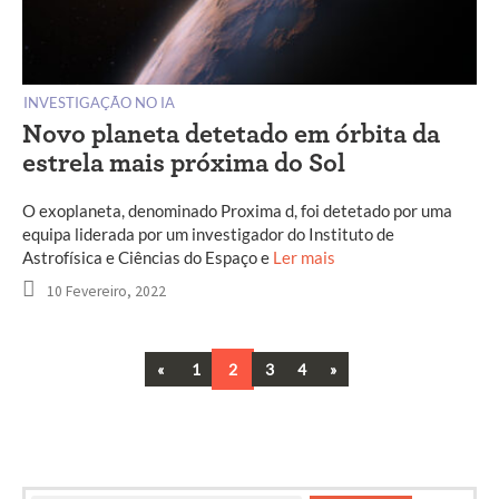
INVESTIGAÇÃO NO IA
Novo planeta detetado em órbita da
estrela mais próxima do Sol
O exoplaneta, denominado Proxima d, foi detetado por uma
equipa liderada por um investigador do Instituto de
Astrofísica e Ciências do Espaço e
Ler mais
10 Fevereiro, 2022
Previous
Next
«
1
2
3
4
»
Navegação
entre