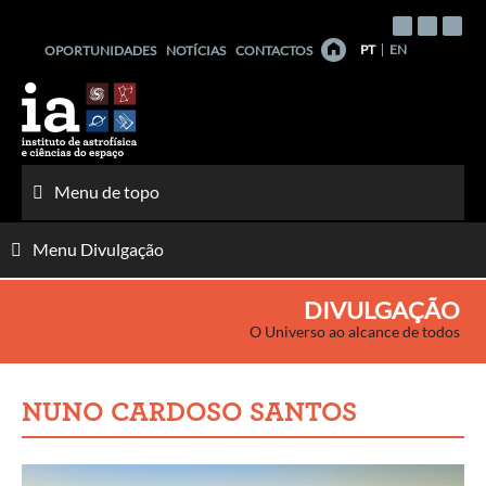
Saltar
para
PT
EN
OPORTUNIDADES
NOTÍCIAS
CONTACTOS
o
conteúdo
Menu de topo
Menu Divulgação
DIVULGAÇÃO
O Universo ao alcance de todos
NUNO CARDOSO SANTOS