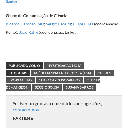
Santos
Grupo de Comunicação de Ciência
Ricardo Cardoso Reis
;
Sérgio Pereira
;
Filipe Pires
(coordenação,
Porto);
João Retrê
(coordenação, Lisboa)
PUBLICADO COMO
INVESTIGAÇÃO NO IA
ETIQUETAS
AGÊNCIA ESPACIAL EUROPEIA (ESA)
CHEOPS
EXOPLANETAS
NUNO CARDOSO SANTOS
OLIVIER
DEMANGEON
SÉRGIO SOUSA
SUSANA BARROS
Se tiver perguntas, comentários ou sugestões,
contacte-nos
.
PARTILHE