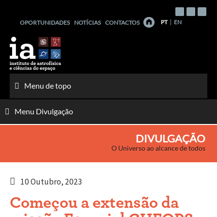
Saltar
para
PT
EN
OPORTUNIDADES
NOTÍCIAS
CONTACTOS
o
conteúdo
Menu de topo
Menu Divulgação
DIVULGAÇÃO
O Universo ao alcance de todos
10 Outubro, 2023
Começou a extensão da