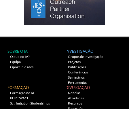
SOBRE O IA
INVESTIGAÇÃO
O que é o IA?
Grupos de Investigação
Equipa
Projetos
Oportunidades
Publicações
Conferências
Seminários
Ferramentas
FORMAÇÃO
DIVULGAÇÃO
Formação no IA
Notícias
PHD::SPACE
Atividades
Sci. Initiation Studentships
Recursos
Sobre nós
Planetário