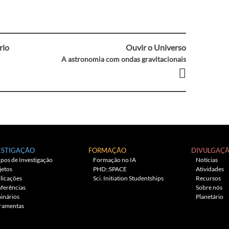
rio
Ouvir o Universo
A astronomia com ondas gravitacionais
ESTIGAÇÃO
FORMAÇÃO
DIVULGAÇ
pos de Investigação
Formação no IA
Notícias
jetos
PHD::SPACE
Atividades
licações
Sci. Initiation Studentships
Recursos
ferências
Sobre nós
inários
Planetário
ramentas