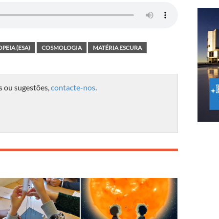
PEIA (ESA)
COSMOLOGIA
MATÉRIA ESCURA
s ou sugestões,
contacte-nos
.