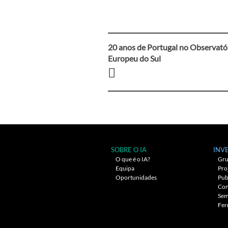
20 anos de Portugal no Observató
Navegação
Europeu do Sul
entre
artigos
SOBRE O IA
INV
O que é o IA?
Gru
Equipa
Pro
Oportunidades
Pub
Con
Sem
Fer