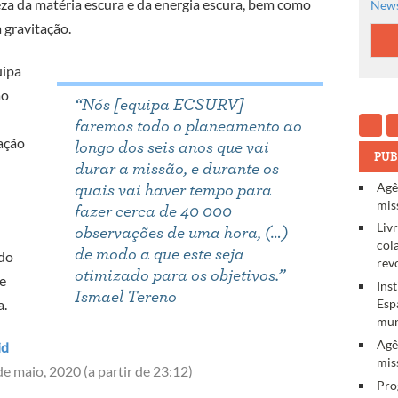
eza da matéria escura e da energia escura, bem como
News
 gravitação.
uipa
ao
“Nós [equipa ECSURV]
faremos todo o planeamento ao
ação
longo dos seis anos que vai
PUB
durar a missão, e durante os
Agê
quais vai haver tempo para
mis
fazer cerca de 40 000
Liv
observações de uma hora, (…)
col
de modo a que este seja
 do
rev
otimizado para os objetivos.”
e
Ins
Ismael Tereno
Esp
a.
mun
Agê
id
mis
e maio, 2020 (a partir de 23:12)
Pro