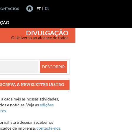
PT
EN
CONTACTOS
AÇÃO
DIVULGAÇÃO
O Universo ao alcance de todos
SCREVA A NEWSLETTER IASTRO
a cada mês as nossas atividades,
os e notícias. Veja as
edições
ores
.
jornalista e desejar receber os
cados de imprensa,
contacte-nos
.