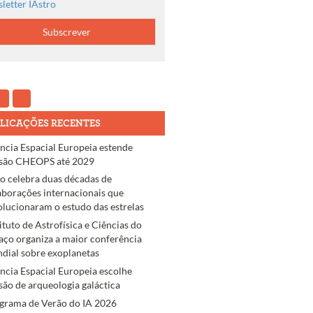
letter IAstro
LICAÇÕES RECENTES
ncia Espacial Europeia estende
são CHEOPS até 2029
ro celebra duas décadas de
aborações internacionais que
olucionaram o estudo das estrelas
tituto de Astrofísica e Ciências do
aço organiza a maior conferência
dial sobre exoplanetas
ncia Espacial Europeia escolhe
são de arqueologia galáctica
grama de Verão do IA 2026