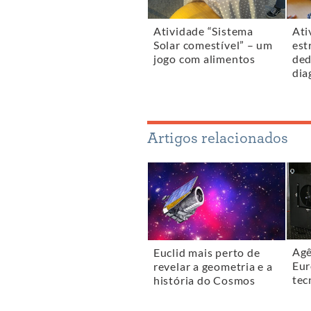
Atividade “Sistema
Ati
Solar comestível” – um
est
jogo com alimentos
ded
dia
Artigos relacionados
Agê
Euclid mais perto de
Eur
revelar a geometria e a
tec
história do Cosmos