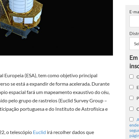
E-ma
Distr
ial Europeia (ESA),
tem como objetivo principal
G
rso se está a expandir de forma acelerada. Durante
E
cópio espacial fará um mapeamento exaustivo do céu,
P
ido pelo grupo de rastreios (Euclid Survey Group –
cipação portuguesa e do Instituto de Astrofísica e
C
A
ender
segu
2, o telescópio
Euclid
irá recolher dados que
págin