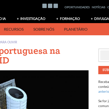
OPORTUNIDADES
NOTÍCIAS
O IA
INVESTIGAÇÃO
FORMAÇÃO
DIVULG
RECURSOS
SOBRE NÓS
PLANETÁRIO
PARA OUVIR
 portuguesa na
ID
SUB
Receba 
conteúd
anteri
Se for 
comuni