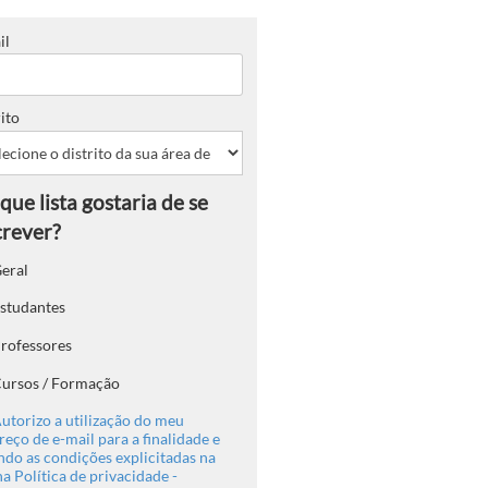
il
ito
eral
studantes
rofessores
ursos / Formação
utorizo a utilização do meu
eço de e-mail para a finalidade e
ndo as condições explicitadas na
a Política de privacidade -