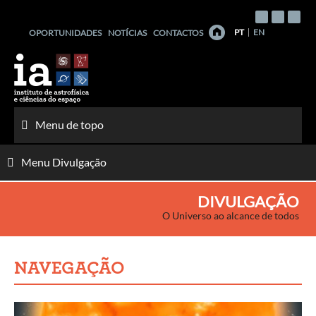
Saltar
para
PT
EN
OPORTUNIDADES
NOTÍCIAS
CONTACTOS
o
conteúdo
Menu de topo
Menu Divulgação
DIVULGAÇÃO
O Universo ao alcance de todos
NAVEGAÇÃO