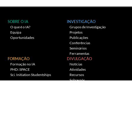
SOBRE O IA
INVESTIGAÇÃO
O que é o IA?
Grupos de Investigação
Equipa
Projetos
Oportunidades
Publicações
Conferências
Seminários
Ferramentas
FORMAÇÃO
DIVULGAÇÃO
Formação no IA
Notícias
PHD::SPACE
Atividades
Sci. Initiation Studentships
Recursos
Sobre nós
Planetário