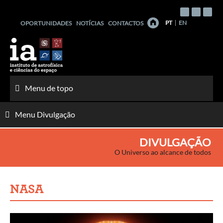
Saltar
para
PT
EN
OPORTUNIDADES
NOTÍCIAS
CONTACTOS
o
conteúdo
Menu de topo
Menu Divulgação
DIVULGAÇÃO
O Universo ao alcance de todos
NASA