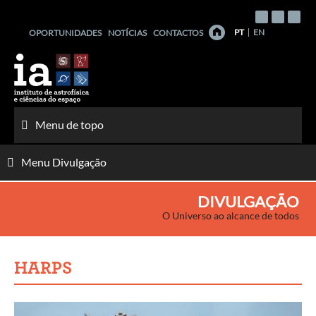
Saltar
para
PT
EN
OPORTUNIDADES
NOTÍCIAS
CONTACTOS
o
conteúdo
Menu de topo
Menu Divulgação
DIVULGAÇÃO
O Universo ao alcance de todos
HARPS