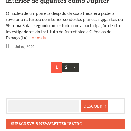
interior de gigantes como Júpiter
O núcleo de um planeta despido da sua atmosfera poderá
revelar a natureza do interior sólido dos planetas gigantes do
Sistema Solar, segundo um estudo com a participação de oito
investigadores do Instituto de Astrofísica e Ciências do
Espaço (IA).
Ler mais
1 Julho, 2020
Next
1
2
»
Navegação
entre
artigos
SUBSCREVA A NEWSLETTER IASTRO