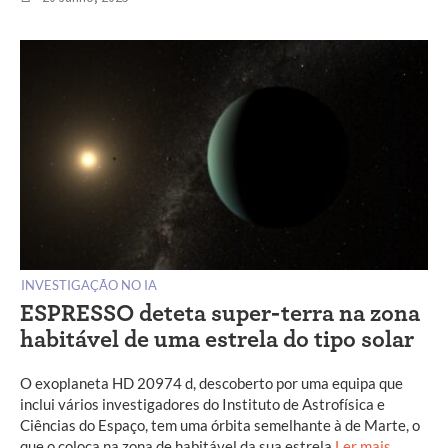
INVESTIGAÇÃO NO IA
ESPRESSO deteta super-terra na zona
habitável de uma estrela do tipo solar
O exoplaneta HD 20974 d, descoberto por uma equipa que
inclui vários investigadores do Instituto de Astrofísica e
Ciências do Espaço, tem uma órbita semelhante à de Marte, o
que o coloca na zona de habitável da sua estrela
Ler mais