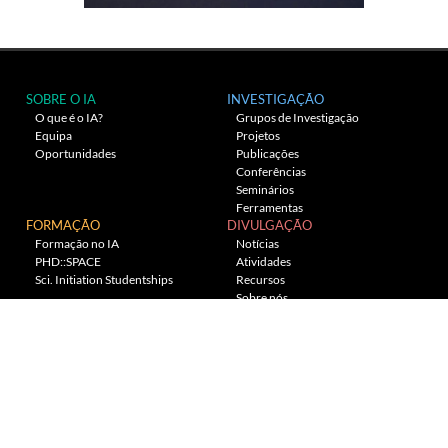
SOBRE O IA
INVESTIGAÇÃO
O que é o IA?
Grupos de Investigação
Equipa
Projetos
Oportunidades
Publicações
Conferências
Seminários
Ferramentas
FORMAÇÃO
DIVULGAÇÃO
Formação no IA
Notícias
PHD::SPACE
Atividades
Sci. Initiation Studentships
Recursos
Sobre nós
Planetário