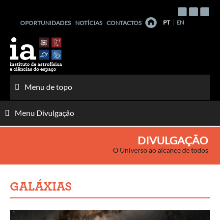
Saltar
para
PT
EN
OPORTUNIDADES
NOTÍCIAS
CONTACTOS
o
conteúdo
Menu de topo
Menu Divulgação
DIVULGAÇÃO
O Universo ao alcance de todos
GALÁXIAS