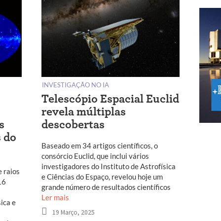
INVESTIGAÇÃO NO IA
Telescópio Espacial Euclid
revela múltiplas
s
descobertas
 do
Baseado em 34 artigos científicos, o
consórcio Euclid, que inclui vários
investigadores do Instituto de Astrofísica
 raios
e Ciências do Espaço, revelou hoje um
16
grande número de resultados científicos
Ler mais
sica e
19 Março, 2025