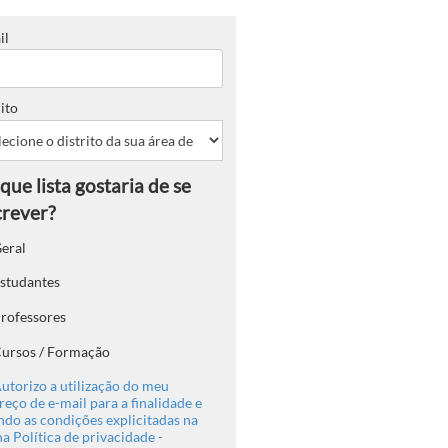
il
ito
eral
studantes
rofessores
ursos / Formação
utorizo a utilização do meu
eço de e-mail para a finalidade e
ndo as condições explicitadas na
a Política de privacidade -