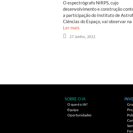
O espectrógrafo NIRPS, cujo
desenvolvimento e construção cont
a participação do Instituto de Astrof
Ciências do Espaço, vai observar na
Ler mais
27 Junho, 2022
Navegação
entre
artigos
SOBRE O IA
INV
O que é o IA?
Gru
Equipa
Pro
Oportunidades
Pub
Con
Sem
Fer