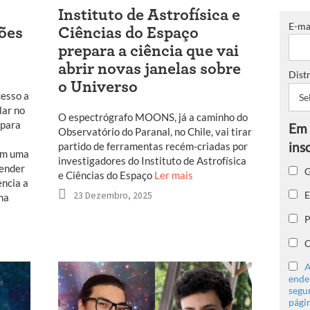
Instituto de Astrofísica e
E-ma
ções
Ciências do Espaço
prepara a ciência que vai
abrir novas janelas sobre
Distr
o Universo
cesso a
lar no
O espectrógrafo MOONS, já a caminho do
 para
Observatório do Paranal, no Chile, vai tirar
partido de ferramentas recém-criadas por
com uma
investigadores do Instituto de Astrofísica
eender
G
e Ciências do Espaço
Ler mais
encia a
E
23 Dezembro, 2025
ma
P
C
A
ender
segu
págin