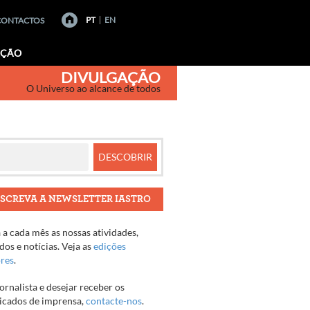
PT
EN
CONTACTOS
AÇÃO
DIVULGAÇÃO
O Universo ao alcance de todos
SCREVA A NEWSLETTER IASTRO
a cada mês as nossas atividades,
os e notícias. Veja as
edições
ores
.
jornalista e desejar receber os
cados de imprensa,
contacte-nos
.