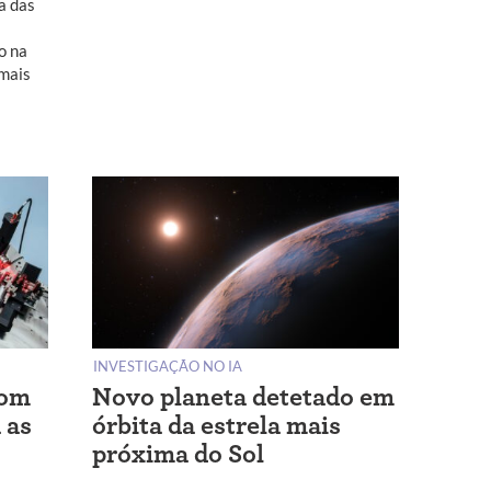
a das
o na
mais
INVESTIGAÇÃO NO IA
com
Novo planeta detetado em
 as
órbita da estrela mais
próxima do Sol