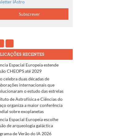
letter IAstro
LICAÇÕES RECENTES
ncia Espacial Europeia estende
são CHEOPS até 2029
ro celebra duas décadas de
aborações internacionais que
olucionaram o estudo das estrelas
tituto de Astrofísica e Ciências do
aço organiza a maior conferência
dial sobre exoplanetas
ncia Espacial Europeia escolhe
são de arqueologia galáctica
grama de Verão do IA 2026