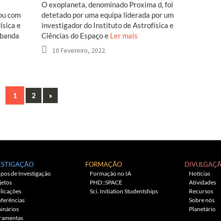
O exoplaneta, denominado Proxima d, foi
ou com
detetado por uma equipa liderada por um
ísica e
investigador do Instituto de Astrofísica e
 banda
Ciências do Espaço e
Ler mais
10 Fevereiro, 2022
Next
1
2
»
ESTIGAÇÃO
FORMAÇÃO
DIVULGAÇ
pos de Investigação
Formação no IA
Notícias
jetos
PHD::SPACE
Atividades
licações
Sci. Initiation Studentships
Recursos
ferências
Sobre nós
inários
Planetário
ramentas