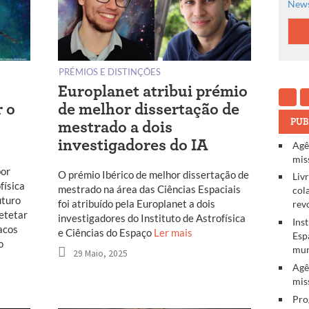
News
PRÉMIOS E DISTINÇÕES
Europlanet atribui prémio
 o
de melhor dissertação de
PUB
mestrado a dois
investigadores do IA
Agê
mis
por
O prémio Ibérico de melhor dissertação de
Liv
física
mestrado na área das Ciências Espaciais
col
uturo
foi atribuído pela Europlanet a dois
rev
detetar
investigadores do Instituto de Astrofísica
Ins
acos
e Ciências do Espaço
Ler mais
Esp
o
mun
29 Maio, 2025
Agê
mis
Pro