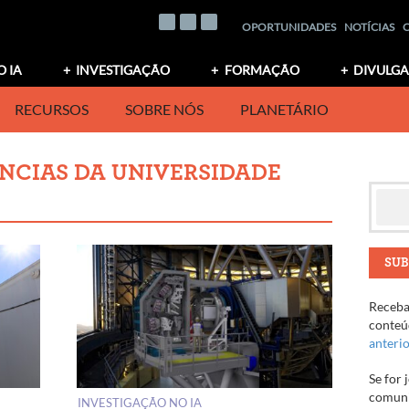
OPORTUNIDADES
NOTÍCIAS
O IA
INVESTIGAÇÃO
FORMAÇÃO
DIVULG
RECURSOS
SOBRE NÓS
PLANETÁRIO
NCIAS DA UNIVERSIDADE
SUB
Receba 
conteúd
anteri
Se for 
comuni
INVESTIGAÇÃO NO IA