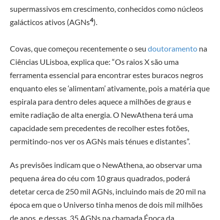
supermassivos em crescimento, conhecidos como núcleos
4
galácticos ativos (AGNs
).
Covas, que começou recentemente o seu
doutoramento
na
Ciências ULisboa, explica que: “Os raios X são uma
ferramenta essencial para encontrar estes buracos negros
enquanto eles se ‘alimentam’ ativamente, pois a matéria que
espirala para dentro deles aquece a milhões de graus e
emite radiação de alta energia. O NewAthena terá uma
capacidade sem precedentes de recolher estes fotões,
permitindo-nos ver os AGNs mais ténues e distantes”.
As previsões indicam que o NewAthena, ao observar uma
pequena área do céu com 10 graus quadrados, poderá
detetar cerca de 250 mil AGNs, incluindo mais de 20 mil na
época em que o Universo tinha menos de dois mil milhões
de anos, e dessas, 35 AGNs na chamada Época da