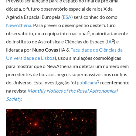
Previsto ser lançado para o espaço no final da próxima
década, o futuro observatório espacial de raios X da
Agência Espacial Europeia (
ESA
) será conhecido como
NewAthena
. Para prever o desempenho deste futuro
1
observatório, uma equipa internacional
, maioritariamente
2
do Instituto de Astrofísica e Ciências do Espaço (
IA
) e
liderada por
Nuno Covas
(IA &
Faculdade de Ciências da
Universidade de Lisboa
), usou simulações cosmológicas
para mostrar que o NewAthena irá detetar um número sem
precedentes de buracos negros supermassivos nos confins
3
do Universo. Esta investigação foi
publicada
recentemente
na revista
Monthly Notices of the Royal Astronomical
Society
.