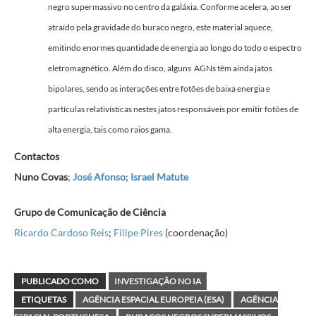
negro supermassivo no centro da galáxia. Conforme acelera, ao ser
atraído pela gravidade do buraco negro, este material aquece,
emitindo enormes quantidade de energia ao longo do todo o espectro
eletromagnético. Além do disco, alguns AGNs têm ainda jatos
bipolares, sendo as interações entre fotões de baixa energia e
partículas relativísticas nestes jatos responsáveis por emitir fotões de
alta energia, tais como raios gama.
Contactos
Nuno Covas
;
José Afonso
;
Israel Matute
Grupo de Comunicação de Ciência
Ricardo Cardoso Reis
;
Filipe Pires
(coordenação)
PUBLICADO COMO
INVESTIGAÇÃO NO IA
ETIQUETAS
AGÊNCIA ESPACIAL EUROPEIA (ESA)
AGÊNCIA