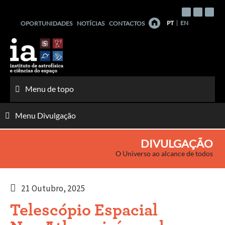
Saltar
para
PT
EN
OPORTUNIDADES
NOTÍCIAS
CONTACTOS
o
conteúdo
Menu de topo
Menu Divulgação
DIVULGAÇÃO
O Universo ao alcance de todos
21 Outubro, 2025
Telescópio Espacial