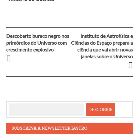
Descoberto buraco negro nos
Instituto de Astrofísica e
Navegação
primórdios do Universo com
Ciências do Espaço prepara a
crescimento explosivo
ciência que vai abrir novas
entre
janelas sobre o Universo
artigos
SUBSCREVA A NEWSLETTER IASTRO