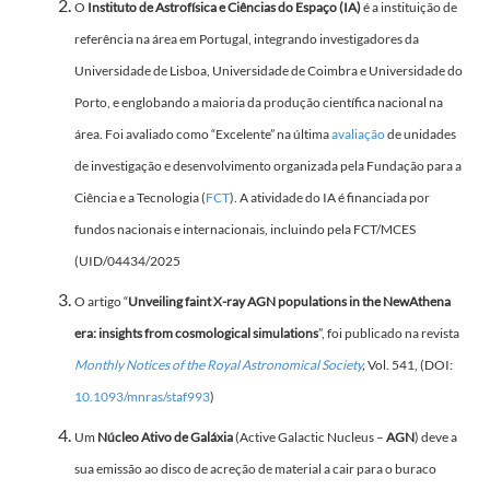
O
Instituto de Astrofísica e Ciências do Espaço (IA)
é a instituição de
referência na área em Portugal, integrando investigadores da
Universidade de Lisboa, Universidade de Coimbra e Universidade do
Porto, e englobando a maioria da produção científica nacional na
área. Foi avaliado como “Excelente” na última
avaliação
de unidades
de investigação e desenvolvimento organizada pela Fundação para a
Ciência e a Tecnologia (
FCT
). A atividade do IA é financiada por
fundos nacionais e internacionais, incluindo pela FCT/MCES
(UID/04434/2025
O artigo
“
Unveiling faint X-ray AGN populations in the NewAthena
era: insights from cosmological simulations
”, foi publicado na revista
Monthly Notices of the Royal Astronomical Society
,
Vol. 541, (DOI:
10.1093/mnras/staf993
)
Um
Núcleo Ativo de Galáxia
(Active Galactic Nucleus –
AGN
) deve a
sua emissão ao disco de acreção de material a cair para o buraco