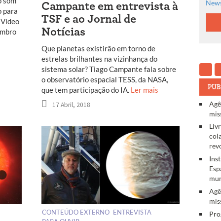
o som
News
Campante em entrevista à
o para
TSF e ao Jornal de
 Vídeo
Notícias
embro
Que planetas existirão em torno de
estrelas brilhantes na vizinhança do
sistema solar? Tiago Campante fala sobre
o observatório espacial TESS, da NASA,
PUB
que tem participação do IA.
Ler mais
Agê
17 Abril, 2018
mis
Liv
col
rev
Ins
Esp
mun
Agê
mis
CONTEÚDO EXTERNO
ENTREVISTA
Pro