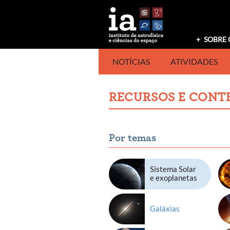
Saltar
para
o
conteúdo
SOBRE 
NOTÍCIAS
ATIVIDADES
RECURSOS E CONT
Por temas
Sistema Solar
e exoplanetas
Galáxias