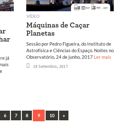
VÍDEO
Máquinas de Caçar
ar
Planetas
har
Sessão por Pedro Figueira, do Instituto de
Astrofísica e Ciências do Espaço. Noites no
Observatório, 24 de junho, 2017
Ler mais
re já
 mais
18 Setembro, 2017
de
Next
6
7
8
9
10
»