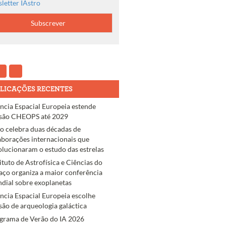
letter IAstro
LICAÇÕES RECENTES
ncia Espacial Europeia estende
são CHEOPS até 2029
ro celebra duas décadas de
aborações internacionais que
olucionaram o estudo das estrelas
tituto de Astrofísica e Ciências do
aço organiza a maior conferência
dial sobre exoplanetas
ncia Espacial Europeia escolhe
são de arqueologia galáctica
grama de Verão do IA 2026