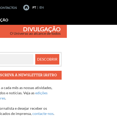
PT
EN
CONTACTOS
AÇÃO
DIVULGAÇÃO
O Universo ao alcance de todos
SCREVA A NEWSLETTER IASTRO
a cada mês as nossas atividades,
os e notícias. Veja as
edições
ores
.
jornalista e desejar receber os
cados de imprensa,
contacte-nos
.