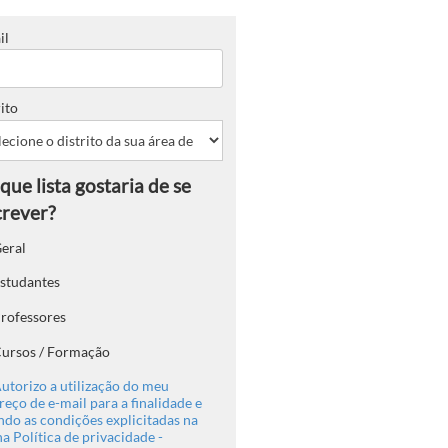
il
ito
eral
studantes
rofessores
ursos / Formação
utorizo a utilização do meu
eço de e-mail para a finalidade e
ndo as condições explicitadas na
a Política de privacidade -