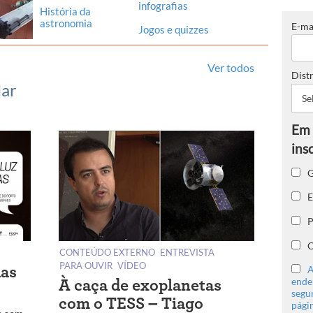
infografias
História da
astronomia
E-ma
Jogos e quizzes
Ver todos
Distr
lar
G
E
P
C
CONTEÚDO EXTERNO
ENTREVISTA
PARA OUVIR
VÍDEO
A
das
ender
À caça de exoplanetas
segu
com o TESS – Tiago
págin