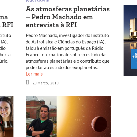
PARA OUVIR
As atmosferas planetárias
ana
– Pedro Machado em
à RFI
entrevista à RFI
tituto
Pedro Machado, investigador do Instituto
IA),
de Astrofísica e Ciências do Espaço (IA),
dio
falou à emissão em português da Rádio
oberta
France Internationale sobre o estudo das
rio.
atmosferas planetárias e o contributo que
pode dar ao estudo dos exoplanetas.
Ler mais
28 Março, 2018