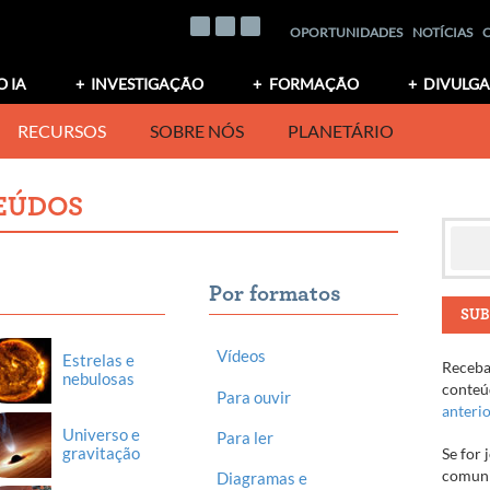
OPORTUNIDADES
NOTÍCIAS
O IA
INVESTIGAÇÃO
FORMAÇÃO
DIVULG
RECURSOS
SOBRE NÓS
PLANETÁRIO
EÚDOS
Por formatos
SUB
Vídeos
Estrelas e
Receba 
nebulosas
conteúd
Para ouvir
anteri
Universo e
Para ler
gravitação
Se for 
comuni
Diagramas e