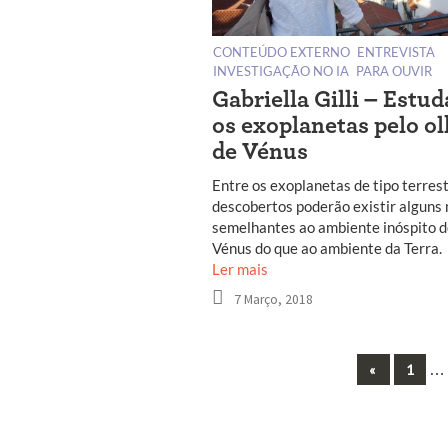
CONTEÚDO EXTERNO
ENTREVISTA
INVESTIGAÇÃO NO IA
PARA OUVIR
Gabriella Gilli – Estud
os exoplanetas pelo ol
de Vénus
Entre os exoplanetas de tipo terrest
descobertos poderão existir alguns
semelhantes ao ambiente inóspito 
Vénus do que ao ambiente da Terra.
Ler mais
7 Março, 2018
Previous
…
«
1
Navegação
entre