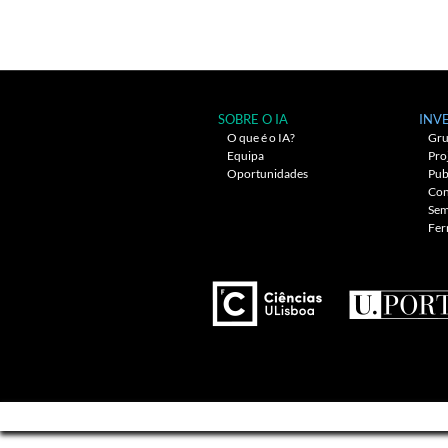
artigos
SOBRE O IA
INV
O que é o IA?
Gru
Equipa
Pro
Oportunidades
Pub
Con
Sem
Fer
---