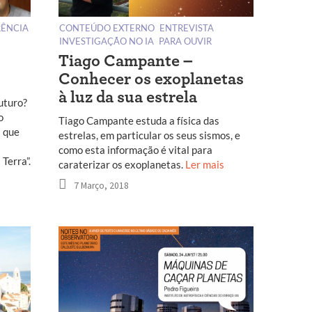
ÊNCIA
CONTEÚDO EXTERNO
ENTREVISTA
INVESTIGAÇÃO NO IA
PARA OUVIR
Tiago Campante –
Conhecer os exoplanetas
à luz da sua estrela
uturo?
o
Tiago Campante estuda a física das
s que
estrelas, em particular os seus sismos, e
como esta informação é vital para
Terra”.
caraterizar os exoplanetas.
Ler mais
7 Março, 2018