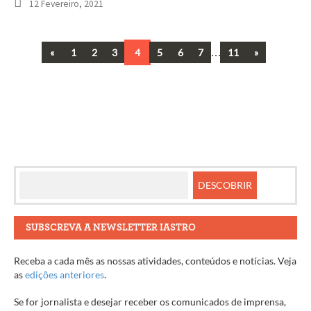
12 Fevereiro, 2021
Previous
…
Next
«
1
2
3
4
5
6
7
11
»
Navegação
entre
artigos
SUBSCREVA A NEWSLETTER IASTRO
Receba a cada mês as nossas atividades, conteúdos e notícias. Veja
as
edições anteriores
.
Se for jornalista e desejar receber os comunicados de imprensa,