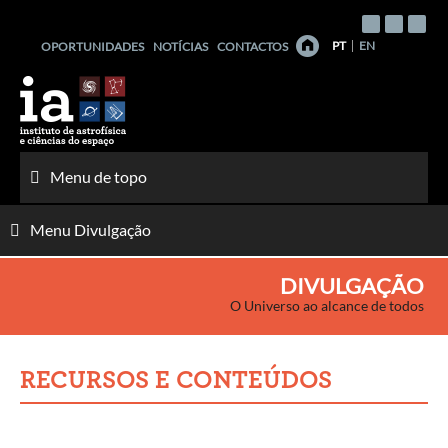
Saltar
para
PT
EN
OPORTUNIDADES
NOTÍCIAS
CONTACTOS
o
conteúdo
Menu de topo
Menu Divulgação
DIVULGAÇÃO
O Universo ao alcance de todos
RECURSOS E CONTEÚDOS