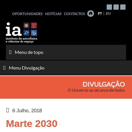
Saltar
para
PT
EN
OPORTUNIDADES
NOTÍCIAS
CONTACTOS
o
conteúdo
Menu de topo
Menu Divulgação
DIVULGAÇÃO
O Universo ao alcance de todos
6 Julho, 2018
Marte 2030