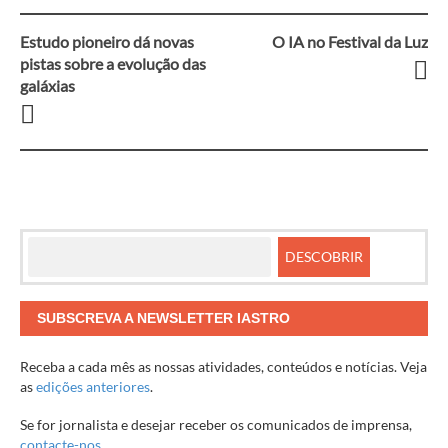
Estudo pioneiro dá novas
O IA no Festival da Luz
Navegação
pistas sobre a evolução das
galáxias
entre
artigos
SUBSCREVA A NEWSLETTER IASTRO
Receba a cada mês as nossas atividades, conteúdos e notícias. Veja
as
edições anteriores
.
Se for jornalista e desejar receber os comunicados de imprensa,
contacte-nos
.