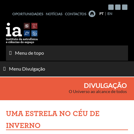
Saltar
para
PT
EN
OPORTUNIDADES
NOTÍCIAS
CONTACTOS
o
conteúdo
Menu de topo
Menu Divulgação
DIVULGAÇÃO
O Universo ao alcance de todos
UMA ESTRELA NO CÉU DE
INVERNO