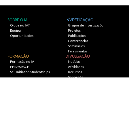
SOBRE O IA
INVESTIGAÇÃO
O que é o IA?
Grupos de Investigação
Equipa
Projetos
Oportunidades
Publicações
Conferências
Seminários
Ferramentas
FORMAÇÃO
DIVULGAÇÃO
Formação no IA
Notícias
PHD::SPACE
Atividades
Sci. Initiation Studentships
Recursos
Sobre nós
Planetário