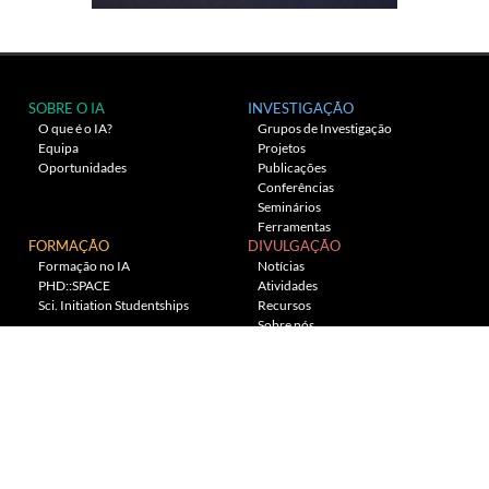
SOBRE O IA
INVESTIGAÇÃO
O que é o IA?
Grupos de Investigação
Equipa
Projetos
Oportunidades
Publicações
Conferências
Seminários
Ferramentas
FORMAÇÃO
DIVULGAÇÃO
Formação no IA
Notícias
PHD::SPACE
Atividades
Sci. Initiation Studentships
Recursos
Sobre nós
Planetário