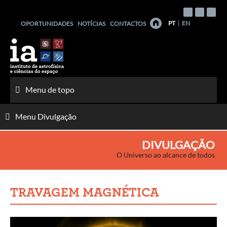
Saltar
para
PT
EN
OPORTUNIDADES
NOTÍCIAS
CONTACTOS
o
conteúdo
Menu de topo
Menu Divulgação
DIVULGAÇÃO
O Universo ao alcance de todos
TRAVAGEM MAGNÉTICA